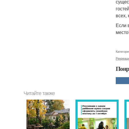
сущес
госте
всех,
Если 
место
Категори
Рекреац
Понр
Читайте также