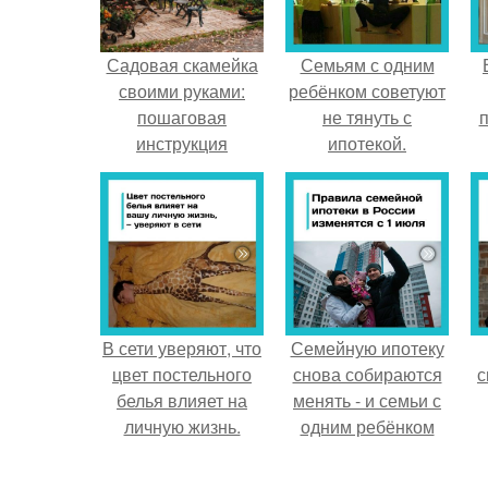
Садовая скамейка
Семьям с одним
своими руками:
ребёнком советуют
пошаговая
не тянуть с
п
инструкция
ипотекой.
В сети уверяют, что
Семейную ипотеку
цвет постельного
снова собираются
с
белья влияет на
менять - и семьи с
личную жизнь.
одним ребёнком
напряглись.