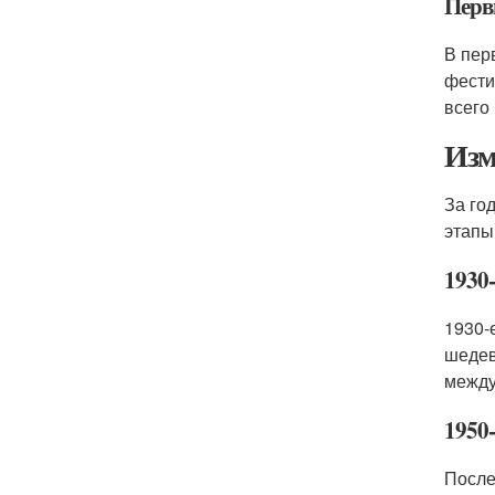
Перв
В пер
фести
всего
Изм
За го
этапы
1930-
1930-
шедев
между
1950
После