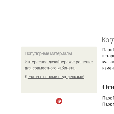
Ког
Парк 
Популярные материалы
истор
культ
Интересное дизайнерское решение
измен
для совместного кабинета.
Делитесь своими недоделками!
Осн
Парк 
Парк 