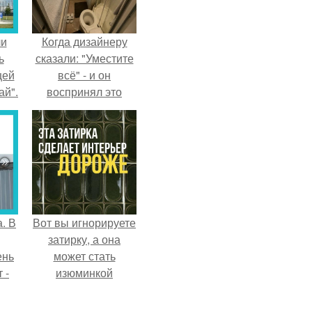
ли
Когда дизайнеру
ь
сказали: "Уместите
цей
всё" - и он
ай".
воспринял это
слишком
буквально.
. В
Вот вы игнорируете
затирку, а она
ень
может стать
 -
изюминкой
интерьера.