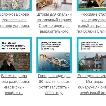
Волочкова снова
Шторы для спальни
Россияне ста
фотосессию в
потолочный карниз.
чаще покупат
остели устроила.
Свежие идеи для
жильё за грани
выразительного
"на Всякий Случ
интерьера
В семье децла
Город на воде для
Египедская сила
нова разгорается
80 тысяч человек
Мытищах
квартирный
хотят запустить к
обнаружили оч
конфликт.
2030 году.
необычный арт
объект.