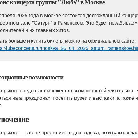
онс концерта группы "Любэ" в Москве
апреля 2025 года в Москве состоится долгожданный концер
цертном зале "Сатурн" в Раменском. Это будет незабывае
олнителей и их главных хитов.
ать больше и купить билеты можно на официальном сайте:
ps://lubeconcerts.ru/moskva_26_04_2025_saturn_ramenskoe.ht
еационные возможности
Горького предлагает множество возможностей для отдыха. 
аться на аттракционах, посетить музеи и выставки, а также
е.
лючение
Горького — это не просто место для отдыха, но и важная ча