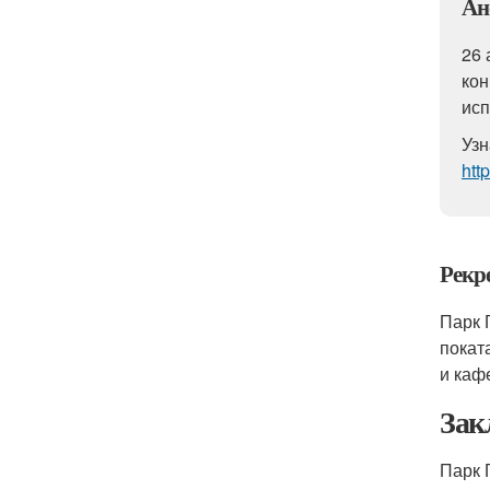
Ан
26 
кон
исп
Узн
htt
Рекр
Парк 
покат
и каф
Зак
Парк 