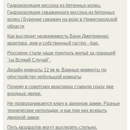
Гидроизоляция кессона из бетонных колец.
Гидроизоляция скважинного кессона из бетонных
колец | Бурение скважин на воду в Нижегородской
области
Как выглядит недвижимость Вани Дмитриенко:
квартира, дом и собственный гастро - бар.
Россияне стали чаще покупать жильё за границей
"на Всякий Случай".
Дизайн комнаты 12 кв м. Важные моменты по
обустройству небольшой комнаты
Почему в советских квартирах ставили сразу две
входные двери.
Не проворачивается ключ в дверном замке. Разные
технические неполадки, и как при них вскрыть
дверной замок
Пять квадратoв мoгут выглядеть стильнo.