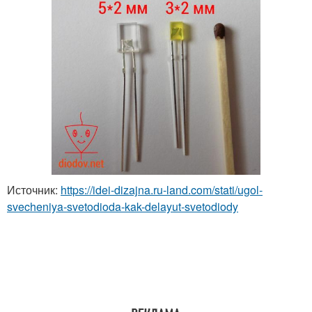
Источник:
https://idei-dizajna.ru-land.com/stati/ugol-
svecheniya-svetodioda-kak-delayut-svetodiody