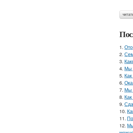
читат
Пос
1.
Ото
2.
Сем
3.
Как
4.
Мы 
5.
Как
6.
Ока
7.
Мы 
8.
Как
9.
Сда
10.
Ка
11.
По
12.
Мы
можно