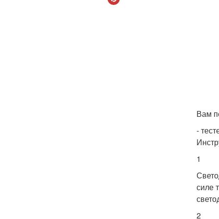
Вам п
- тест
Инстр
1
Свето
силе 
свето
2