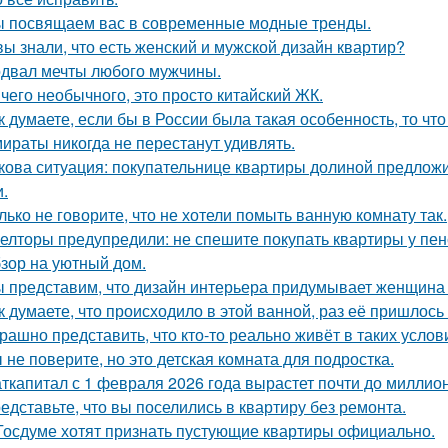
 посвящаем вас в современные модные тренды.
вы знали, что есть женский и мужской дизайн квартир?
двал мечты любого мужчины.
чего необычного, это просто китайский ЖК.
к думаете, если бы в России была такая особенность, то чт
ираты никогда не перестанут удивлять.
кова ситуация: покупательнице квартиры долиной предложи
и.
лько не говорите, что не хотели помыть ванную комнату так.
елторы предупредили: не спешите покупать квартиры у пе
зор на уютный дом.
 представим, что дизайн интерьера придумывает женщина 
к думаете, что происходило в этой ванной, раз её пришлось
рашно представить, что кто-то реально живёт в таких услов
 не поверите, но это детская комната для подростка.
ткапитал с 1 февраля 2026 года вырастет почти до миллион
едставьте, что вы поселились в квартиру без ремонта.
Госдуме хотят признать пустующие квартиры официально.