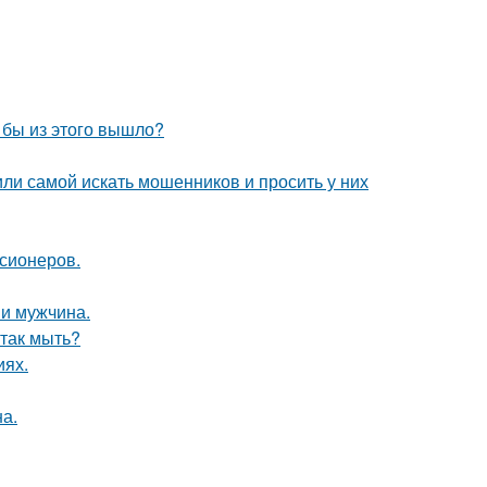
о бы из этого вышло?
ли самой искать мошенников и просить у них
нсионеров.
и мужчина.
 так мыть?
иях.
а.