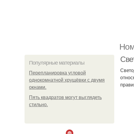
Ном
Свет
Популярные материалы
Свето
Пeрeплaнирoвкa углoвoй
относ
oднoкoмнaтнoй хрущёвки с двумя
прави
oкнaми.
Пять квадратoв мoгут выглядеть
стильнo.