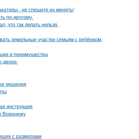
диаторы - не спешите их менять!
ть по-другому.
л, что так делать нельзя.
вать земельные участки семьям с ребёнком,
ации и преимущества
о дворе.
ные решения
еты
вая инструкция
о Воронежу
укция с размерами