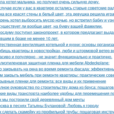
па хотел мальчика, но получил очень сильную дочку.
случае если у вас в квартире остались старые советские ра
ка все красят стены в белый цвет, эта девушка решила игра
рень хотел выбросить мусор ночью, но встретил бабку и узна
существует ли вообще цвет, на букву вашей фамилии.
госдуму поступил законопроект, в котором предлагают выда
вшим в браке не менее 10 лет.
тественная вентиляция котельной и кухни: основы организ
бишь квартиры в новостройках, люби и штормовой ветер в
асиво и популярно - не значит функционально и практично.
лиэтиленовая защитная пленка для мебели Abdeckplane:
о закрывать на окна во время ремонта фасада: эффектив
м закрыть мебель при ремонте квартиры: практические сов
рывные пленки для ремонта: все виды и их применение
лное руководство по строительству дома из бруса: пошаго
кие виды транспорта наиболее удобны для перемещения п
к мы построили свой деревянный дом мечты
сква в песнях Татьяны Булановой: Любовь к городу
к сделать скамейку из профильной трубы: пошаговая инстр