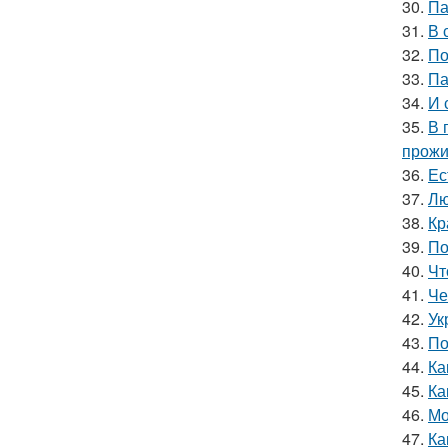
30.
Па
31.
В 
32.
По
33.
Па
34.
И 
35.
В 
прожи
36.
Ес
37.
Лю
38.
Кр
39.
По
40.
Чт
41.
Че
42.
Ук
43.
По
44.
Ка
45.
Ка
46.
Мо
47.
Ка