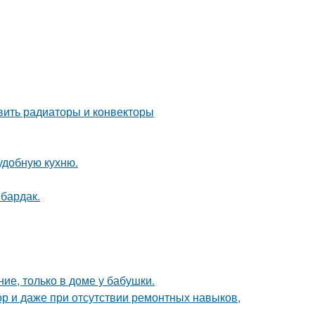
овить радиаторы и конвекторы
удобную кухню.
 бардак.
ие, только в доме у бабушки.
ор и даже при отсутствии ремонтных навыков,