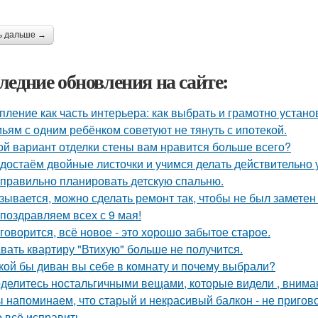
ь дальше →
ледние обновления на сайте:
пление как часть интерьера: как выбрать и грамотно устан
ьям с одним ребёнком советуют не тянуть с ипотекой.
ой вариант отделки стены вам нравится больше всего?
достаём двойные листочки и учимся делать действительно 
 правильно планировать детскую спальню.
зывается, можно сделать ремонт так, чтобы не был заметен
поздравляем всех с 9 мая!
 говорится, всё новое - это хорошо забытое старое.
вать квартиру "Втихую" больше не получится.
кой бы диван вы себе в комнату и почему выбрали?
делитесь ностальгичными вещами, которые видели , вниман
 напоминаем, что старый и некрасивый балкон - не пригов
 всё исправить.