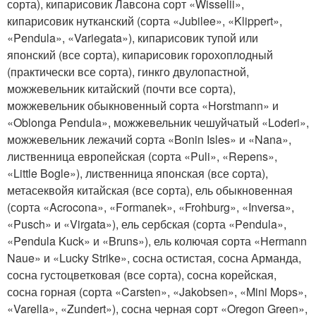
сорта), кипарисовик Лавсона сорт «Wisselii»,
кипарисовик нутканский (сорта «Jubilee», «Klippert»,
«Pendula», «Variegata»), кипарисовик тупой или
японский (все сорта), кипарисовик горохоплодный
(практически все сорта), гинкго двулопастной,
можжевельник китайский (почти все сорта),
можжевельник обыкновенный сорта «Horstmann» и
«Oblonga Pendula», можжевельник чешуйчатый «Loderi»,
можжевельник лежачий сорта «Bonin Isles» и «Nana»,
лиственница европейская (сорта «Puli», «Repens»,
«Little Bogle»), лиственница японская (все сорта),
метасеквойя китайская (все сорта), ель обыкновенная
(сорта «Acrocona», «Formanek», «Frohburg», «Inversa»,
«Pusch» и «Virgata»), ель сербская (сорта «Pendula»,
«Pendula Kuck» и «Bruns»), ель колючая сорта «Hermann
Naue» и «Lucky Strike», сосна остистая, сосна Арманда,
сосна густоцветковая (все сорта), сосна корейская,
сосна горная (сорта «Carsten», «Jakobsen», «Mini Mops»,
«Varella», «Zundert»), сосна черная сорт «Oregon Green»,