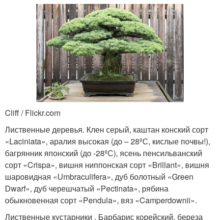
Cliff / Flickr.com
Лиственные деревья. Клен серый, каштан конский сорт
«Laciniata», аралия высокая (до – 28ºС, кислые почвы!),
багрянник японский (до -28ºС), ясень пенсильванский
сорт «Crispa», вишня ниппонская сорт «Brillant», вишня
шаровидная «Umbraculifera», дуб болотный «Green
Dwarf», дуб черешчатый «Pectinata», рябина
обыкновенная сорт «Pendula», вяз «Camperdownii».
Лиственные кустарники . Барбарис корейский, береза