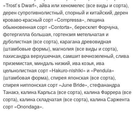
«Trost`s Dwarf», айва или хеномелес (все виды и сорта),
дерен супротивнолистный, спорный и китайский, дерен
кроваво-красный сорт «Compressa», лещина
обыкновенная сорт «Contorta», бересклет Форчуна,
фотергилла большая, гортензия метельчатая и
дуболистная (все сорта), карагана древовидная
(штамбовые формы), магнолия (все виды и сорта),
пахисандра верхушечная, самшит вечнозеленый, слива
приземистая, миндаль низкий, ива козья, ива
цельнолистная сорт «Hakuro-nishiki» и «Pendula»
(штамбовая форма), спирея японская (все сорта),
спирея ниппонская сорт «June Bride», стефанандра
Танакэ, калина Карльса (все сорта), калина Фаррера (все
сорта), калина складчатая (все сорта), калина Саржента
сорт «Onondaga».