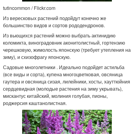
tutincommon / Flickr.com
Из вересковых растений подойдут конечно же
большинство видов и сортов рододендронов.
Из вьющихся растений можно выбрать актинидию
коломикта, виноградовник аконитолистный, гортензию
черешковую, жимолость японскую (требует утепления на
зиму), и схизофрагу японскую.
Садовые многолетники . Идеально подойдет астильба
(все виды и сорта), купена многоцветковая, овсяница
гаутера и овсяница сизая, лилейники, хосты, хауттюйния
сердцевидная (молодые растения на зиму укрывать),
мискантус китайский, молиния голубая, пионы,
роджерсия каштанолистная.