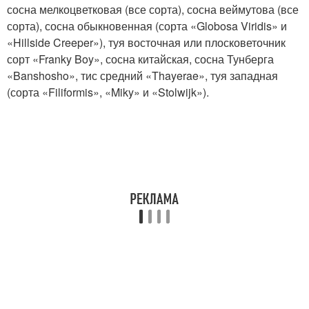
сосна мелкоцветковая (все сорта), сосна веймутова (все
сорта), сосна обыкновенная (сорта «Globosa Viridis» и
«Hillside Creeper»), туя восточная или плосковеточник
сорт «Franky Boy», сосна китайская, сосна Тунберга
«Banshosho», тис средний «Thayerae», туя западная
(сорта «Filiformis», «Miky» и «Stolwijk»).