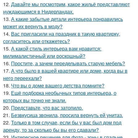
12.
Давайте мы посмотрим, какое жильё представляют
нуждающимся в Нидерландах.
13.
А какие забытые детали интерьера понравились
может их вернуть в моду?
14.
Вас пригласили на праздник в такую квартирку,
согласитесь или откажетесь?
15.
А какой стиль интерьера вам нравится:
милималистичный или роскошный?
16.
Простите, а зачем переделывать старую мебель?
17.
А что было в вашей квартире или доме, когда вы в
него переехали?
18.
Что вы о доме вашего детства помните?
19.
Ещё подборка необычных типов интерьера, о
которых вы точно не знали.
20.
Представьте, что вас затопило.
21.
Безвкусица звонила, просила вернуть ей унитаз.
22.
Только в том случае, если бы у вас был дом под
аренду, то за сколько бы вы его сдавали?
23.
Интересное решение для фото - зоны в спальне.