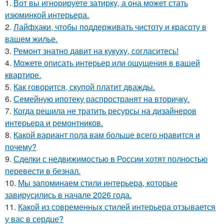
1.
Вот вы игнорируете затирку, а она может стать
изюминкой интерьера.
2.
Лайфхаки, чтобы поддерживать чистоту и красоту в
вашем жилье.
3.
Ремонт знатно давит на кукуху, согласитесь!
4.
Можете описать интерьер или ощущения в вашей
квартире.
5.
Как говорится, скупой платит дважды.
6.
Семейную ипотеку распространят на вторичку.
7.
Когда решила не тратить ресурсы на дизайнеров
интерьера и ремонтников.
8.
Какой вариант пола вам больше всего нравится и
почему?
9.
Сделки с недвижимостью в России хотят полностью
перевести в безнал.
10.
Мы запоминаем стили интерьера, которые
завирусились в начале 2026 года.
11.
Какой из современных стилей интерьера отзывается
у вас в сердце?