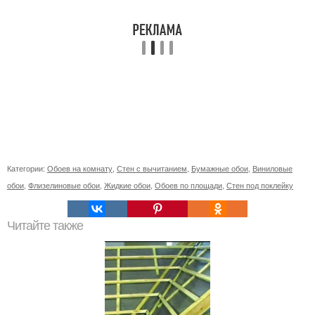
Категории:
Обоев на комнату
,
Стен с вычитанием
,
Бумажные обои
,
Виниловые
обои
,
Флизелиновые обои
,
Жидкие обои
,
Обоев по площади
,
Стен под поклейку
Читайте также