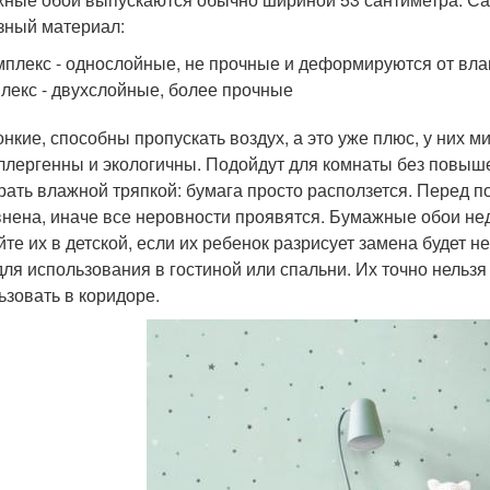
зный материал:
плекс - однослойные, не прочные и деформируются от вла
лекс - двухслойные, более прочные
онкие, способны пропускать воздух, а это уже плюс, у них
ллергенны и экологичны. Подойдут для комнаты без повыше
рать влажной тряпкой: бумага просто расползется. Перед п
нена, иначе все неровности проявятся. Бумажные обои не
йте их в детской, если их ребенок разрисует замена будет 
для использования в гостиной или спальни. Их точно нельзя
ьзовать в коридоре.