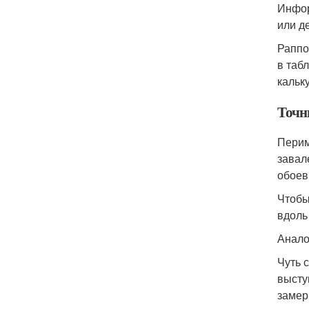
Инфор
или д
Раппо
в таб
кальк
Точн
Перим
завал
обоев
Чтобы
вдоль
Анало
Чуть 
высту
замер