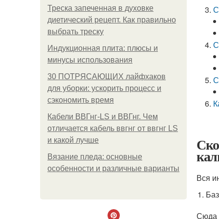
Треска запеченная в духовке
С
диетический рецепт. Как правильно
выбрать треску
С
Индукционная плита: плюсы и
минусы использования
30 ПОТРЯСАЮЩИХ лайфхаков
С
для уборки: ускорить процесс и
сэкономить время
К
Кабели ВВГнг-LS и ВВГнг. Чем
отличается кабель ввгнг от ввгнг LS
Ско
и какой лучше
кал
Вязание пледа: основные
особенности и различные варианты
Вся и
Баз
Сюда 