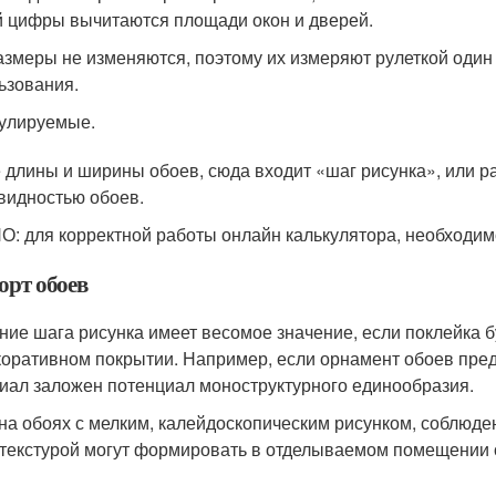
 цифры вычитаются площади окон и дверей.
азмеры не изменяются, поэтому их измеряют рулеткой один
ьзования.
улируемые.
 длины и ширины обоев, сюда входит «шаг рисунка», или р
видностью обоев.
: для корректной работы онлайн калькулятора, необходимо
орт обоев
ние шага рисунка имеет весомое значение, если поклейка б
коративном покрытии. Например, если орнамент обоев пред
иал заложен потенциал моноструктурного единообразия.
 на обоях с мелким, калейдоскопическим рисунком, соблюд
 текстурой могут формировать в отделываемом помещении 