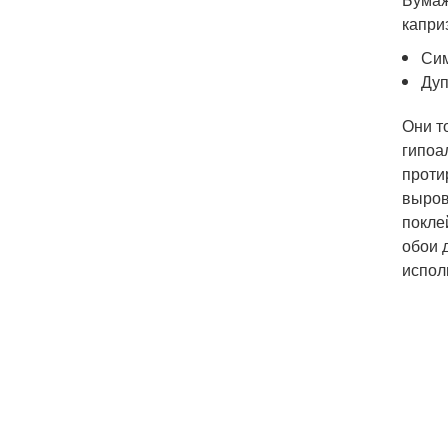
капри
Сим
Дуп
Они т
гипоа
проти
выров
покле
обои 
испол