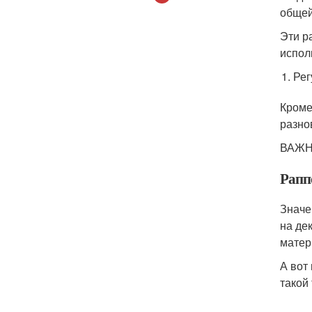
общей
Эти р
испол
Рег
Кроме
разно
ВАЖНО
Рапп
Значе
на де
матер
А вот
такой