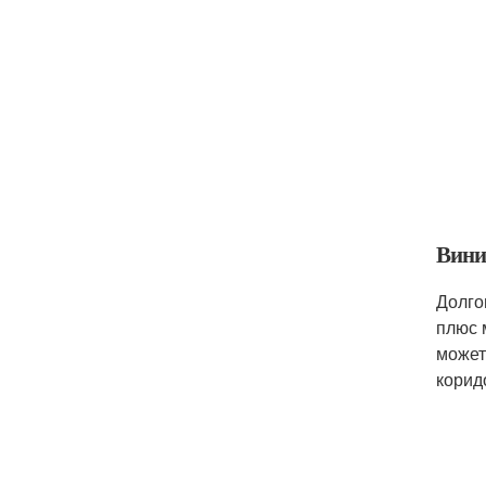
Вини
Долго
плюс 
может
корид