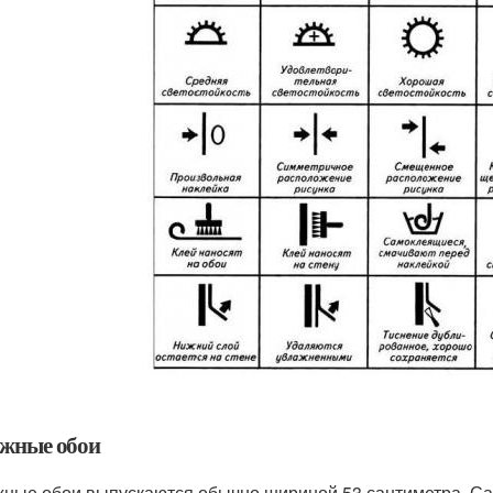
жные обои
ные обои выпускаются обычно шириной 53 сантиметра. Са