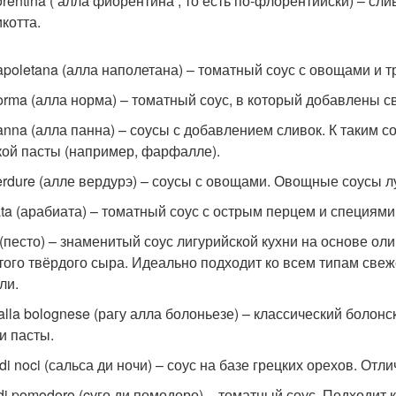
fiorentina ( алла фиорентина , то есть по-флорентийски) – 
котта.
napoletana (алла наполетана) – томатный соус с овощами и 
norma (алла норма) – томатный соус, в который добавлены св
panna (алла панна) – соусы с добавлением сливок. К таким
кой пасты (например, фарфалле).
verdure (алле вердурэ) – соусы с овощами. Овощные соусы л
ata (арабиата) – томатный соус с острым перцем и специями
 (песто) – знаменитый соус лигурийской кухни на основе ол
того твёрдого сыра. Идеально подходит ко всем типам све
ли.
alla bolognese (рагу алла болоньезе) – классический болон
и пасты.
di noci (сальса ди ночи) – соус на базе грецких орехов. От
di pomodoro (cуго ди помодоро) – томатный соус. Подходит 