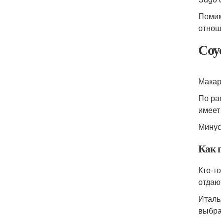
Помим
отнош
Соу
Макар
По ра
имеет
Минус
Как 
Кто-т
отдаю
Италь
выбра