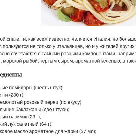
ой спагетти, как всем известно, является Италия, но боль
 пользуются не только у итальянцев, но и у жителей других 
асно сочетаются с самыми разными компонентами, напри
, морской рыбой, тертым сыром, ароматной зеленью, а такж
едиенты
пные помидоры (шесть штук);
етти (230 г);
жемолотый розовый перец (по вкусу);
ольшие баклажаны (две штуки);
ный базилик (23 г);
кий лук салатный (64 г);
вковое масло ароматное для жарки (27 мл);