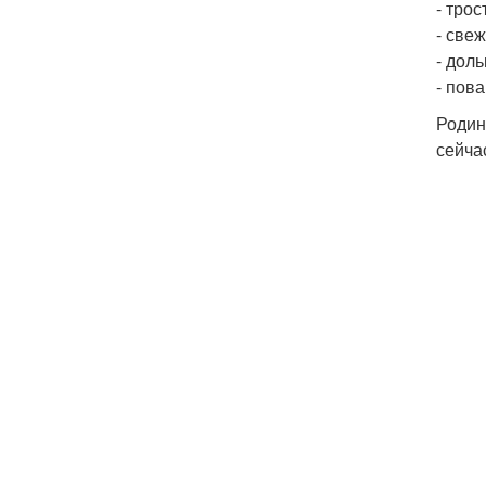
- трос
- све
- дол
- пова
Родин
сейча