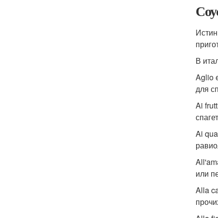
Соу
Истин
приго
В ита
Aglio
для с
Ai fru
спагет
Ai qu
равио
All'a
или п
Alla 
прочи