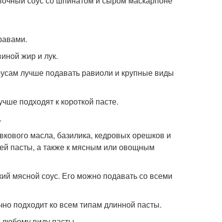
сливочный соус со шпинатом и сыром маскарпоне
травами.
иной жир и лук.
 соусам лучше подавать равиоли и крупные виды
учше подходят к короткой пасте.
.
ивкового масла, базилика, кедровых орешков и
жей пасты, а также к мясным или овощным
ский мясной соус. Его можно подавать со всеми
лично подходит ко всем типам длинной пасты.
к любому виду пасты.