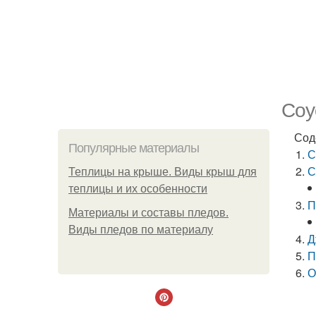
Соу
Сод
Популярные материалы
С
С
Теплицы на крыше. Виды крыш для
теплицы и их особенности
П
Материалы и составы пледов.
Виды пледов по материалу
Д
П
О