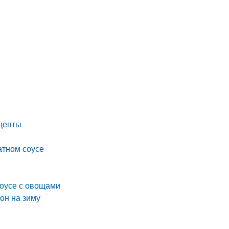
ецепты
атном соусе
соусе с овощами
он на зиму