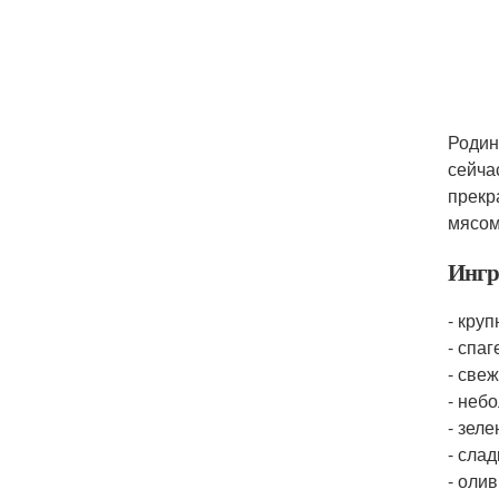
Родин
сейчас
прекр
мясом
Ингр
- кру
- спаг
- све
- неб
- зеле
- слад
- оли