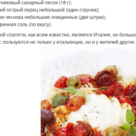
тниковый сахарный песок (18 г);
жий острый перец небольшой (один стручок);
ьки чеснока небольшие очищенные (две штуки);
ренная соль (по вкусу).
ой спагетти, как всем известно, является Италия, но боль
с пользуются не только у итальянцев, но и у жителей других 