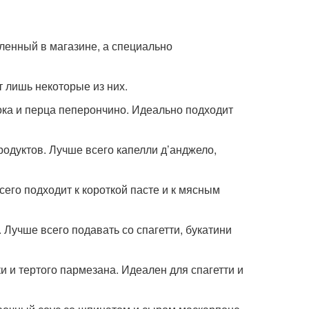
пленный в магазине, а специально
т лишь некоторые из них.
снока и перца пеперончино. Идеально подходит
епродуктов. Лучше всего капелли д’анджело,
всего подходит к короткой пасте и к мясным
. Лучше всего подавать со спагетти, букатини
ки и тертого пармезана. Идеален для спагетти и