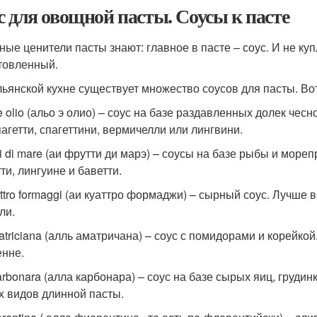
с для овощной пасты. Соусы к пасте
ные ценители пасты знают: главное в пасте – соус. И не ку
товленный.
льянской кухне существует множество соусов для пасты. Во
 e olio (альо э олио) – соус на базе раздавленных долек че
пагетти, спагеттини, вермичелли или лингвини.
tti di mare (аи фрутти ди марэ) – соусы на базе рыбы и мор
ти, лингуине и баветти.
attro formaggi (аи куаттро формаджи) – сырный соус. Лучше 
ли.
matriciana (алль аматричана) – соус с помидорами и корейкой
енне.
carbonara (алла карбонара) – соус на базе сырых яиц, грудин
х видов длинной пасты.