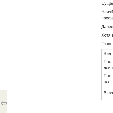
Сущес
Неизб
профе
Далее
Хотя 
Главн
Вид
Паст
длин
Паст
плос
В фо
⇦