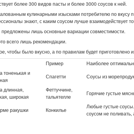
твует более 300 видов пасты и более 3000 соусов к ней.
алованным кулинарными изысками потребителю по вкусу пр
ссионалы знают, с каким соусом лучше взаимодействует тот
 предложены лишь основные вариации совместимости.
это всего лишь рекомендации.
ое, чтобы было вкусно, а по правилам будет приготовлено ил
Пример
Наиболее оптимальн
а тоненькая и
Спагетти
Соусы из морепроду
ная
а длинная,
Феттуччине,
Горячие густые мяс
кая, широкая
тальятелле
Любые густые соусы.
рме ракушки
Конкилье
соусом не поливать, 