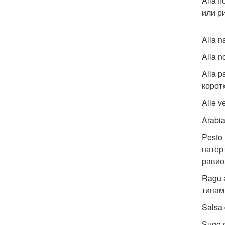
Alla 
или ри
Alla 
Alla 
Alla 
корот
Alle 
Arabi
Pesto
натёр
равио
Ragu 
типам
Salsa 
Sugo 