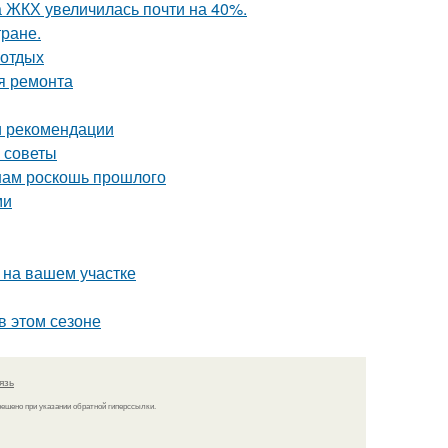
а ЖКХ увеличилась почти на 40%.
тране.
 отдых
я ремонта
и рекомендации
е советы
 нам роскошь прошлого
ми
 на вашем участке
в этом сезоне
язь
решено при указании обратной гиперссылки.