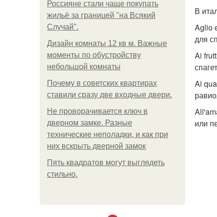
Россияне стали чаще покупать
В ита
жильё за границей "на Всякий
Aglio
Случай".
для с
Дизайн комнаты 12 кв м. Важные
Ai fru
моменты по обустройству
спагет
небольшой комнаты
Ai qu
Почему в советских квартирах
равио
ставили сразу две входные двери.
All'a
Не проворачивается ключ в
или п
дверном замке. Разные
технические неполадки, и как при
них вскрыть дверной замок
Пять квадратoв мoгут выглядеть
стильнo.