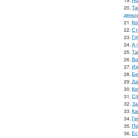
19.
Но
20.
Та
деньг
21.
Ко
22.
Ст
23.
Гл
24.
А 
25.
Та
26.
Во
27.
Ид
28.
Бе
29.
Да
30.
Ко
31.
Сп
32.
За
33.
Ка
34.
Ге
35.
По
36.
Ес