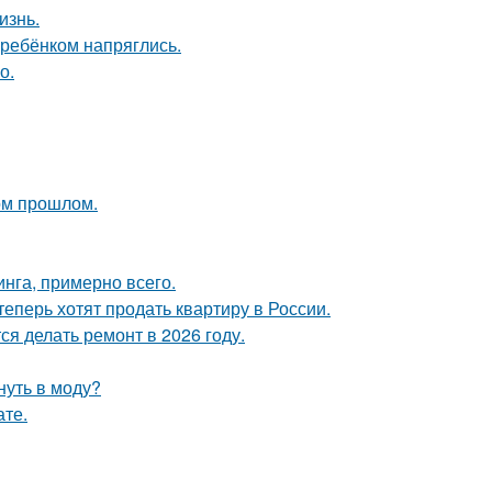
изнь.
 ребёнком напряглись.
о.
ом прошлом.
инга, примерно всего.
теперь хотят продать квартиру в России.
я делать ремонт в 2026 году.
нуть в моду?
ате.