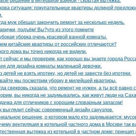
вое решение в интерьере ванной - скрытая вытяжка.
кова ситуация: покупательнице квартиры долиной предложи
и.
гда муж обещал закончить ремонт за несколько недель.
арички, подъём! Вы?что из этого помните
убокая уборка очень красивой ванной комнаты.
чем китайские квартиры от российских отличаются?
кого дома вы точно никогда не видели.
т сейчас и мы проверим, как хорошо вы знаете города Росс
ея для дизайна комнаты маленькой девочки.
з детей не взять ипотеку, но детей не завести без ипотеки.
вайте мы посмотрим уборку в милейшей квартиры.
гда свекровь сказала, что ремонт не нужен, а ты всё равно 
орим, вы никогда не задумывались, как живут люди на Сах
дачка для отличников с хорошим словарным запасом!
к выглядит сейчас современный дизайн санузлов.
ниальное решение, о котором мало кто задумывается: мус
чему вентиляция в котельной частного дома в Москве так 
тественная вытяжка из котельной в частном доме: принцип