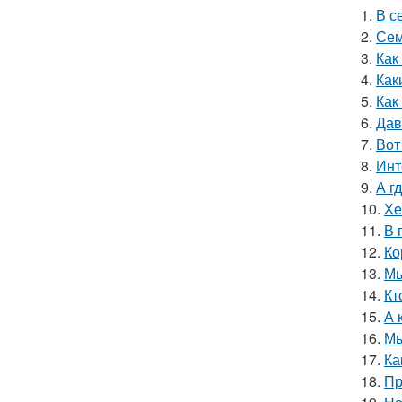
1.
В с
2.
Сем
3.
Как
4.
Как
5.
Как
6.
Дав
7.
Вот
8.
Инт
9.
А г
10.
Хе
11.
В 
12.
Ко
13.
Мы
14.
Кт
15.
А 
16.
Мы
17.
Ка
18.
Пр