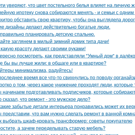
ети уверяют, что цвет постельного белья влияет на личную ж
ейную ипотеку снова собираются менять - и семьи с одним
 хитро обставить свою квартиру, чтобы она выглядела дорог
ие дизайны делают действительно богатые люди.
 правильно планировать детскую спальню.
айте заглянем в милый зимний домик типа дачи!
 какую красоту делают своими руками!
ересно посмотреть, как представляли "Умный дом" в далёк
де бы вы лучше жили: в общаге или в квартире?
йтеры минимализма, радуйтесь!
последнее время все что-то свихнулись по поводу органайз
ротко о том, через какое унижение проходят люди, которые 
 начинаем подготавливать подписчиков, которые собираютс
о сказал, что ремонт - это мужское дело?
какие забытые детали интерьера понравились может их вер
 представим, что вам нужно сделать ремонт в ванной комн
к выбрать шкаф-кровать трансформер: советы покупателю
остите, а зачем переделывать старую мебель?