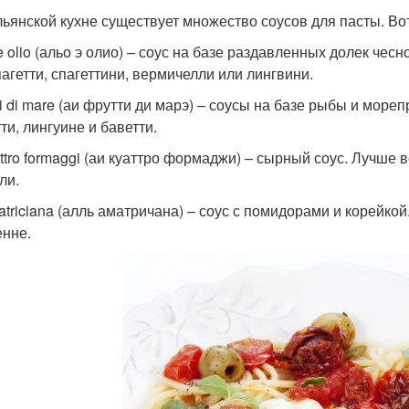
льянской кухне существует множество соусов для пасты. Во
 e olio (альо э олио) – соус на базе раздавленных долек че
пагетти, спагеттини, вермичелли или лингвини.
tti di mare (аи фрутти ди марэ) – соусы на базе рыбы и мор
ти, лингуине и баветти.
attro formaggi (аи куаттро формаджи) – сырный соус. Лучше 
ли.
matriciana (алль аматричана) – соус с помидорами и корейкой
енне.