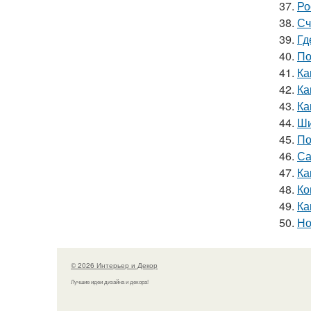
37.
Ро
38.
Сч
39.
Гд
40.
По
41.
Ка
42.
Ка
43.
Ка
44.
Ши
45.
По
46.
Са
47.
Ка
48.
Ко
49.
Ка
50.
Но
© 2026 Интерьер и Декор
Лучшие идеи дизайна и декора!