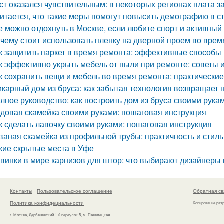
ст оказался чувствительным: в некоторых регионах плата з
итается, что такие меры помогут повысить демографию в с
е можно отдохнуть в Москве, если любите спорт и активный
чему стоит использовать пленку на дверной проем во врем
к защитить паркет в время ремонта: эффективные способы
к эффективно укрыть мебель от пыли при ремонте: советы 
к сохранить вещи и мебель во время ремонта: практически
карный дом из бруса: как забытая технология возвращает
лное руководство: как построить дом из бруса своими рука
довая скамейка своими руками: пошаговая инструкция
к сделать лавочку своими руками: пошаговая инструкция
ваная скамейка из профильной трубы: практичность и стиль
кие скрытые места в Уфе
винки в мире карнизов для штор: что выбирают дизайнеры 
Контакты
Пользовательское соглашение
Обратная св
Политика конфидециальности
Копирование раз
г. Москва, Дербеневский 1-й переулок 5, м. Павелецкая