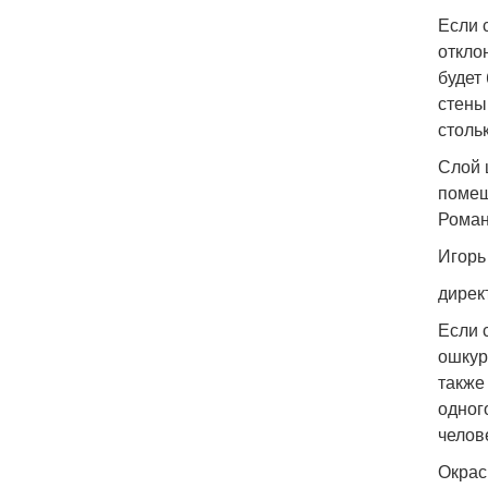
Если 
откло
будет
стены
столь
Слой 
помещ
Роман
Игорь
дирек
Если 
ошкур
также
одног
челов
Окрас