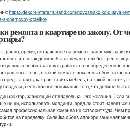
ник:
https://dekor-i-interer.ru-land.com/novosti/skolko-dlitsya-
re-s-chernovoy-otdelkoy
ки ремонта в квартире по закону. От ч
ртиры?
е странно, время, потраченное на ремонт, напрямую зависит
тавляет, что и как должно быть сделано, тем быстрее осущес
 ситуация способна затянуть работы на неопределенное вре
 покрашены стены, в какой комнате поклеены обои, какое по
н представлять, как расставить мебель, на какой высоте уст
 у владельца есть полное понимание того, что должно быть 
дин фактор, зависящий от владельца - его желания. Если в
ые ниши, использовать молдинги, вряд ли стоит надеяться 
самая профессиональная команда не сотворит чуда. Чем п
обится на переделку. Оклейка обоев априори занимает ме
турки.