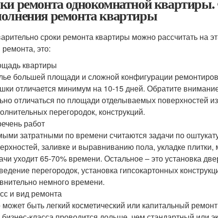
ки ремонта однокомнатной квартиры.
олнения ремонта квартиры
арительно сроки ремонта квартиры можно рассчитать на эт
 ремонта, это:
ощадь квартиры
ье большей площади и сложной конфигурации ремонтирова
шки отличается минимум на 10-15 дней. Обратите внимание
ьно отличаться по площади отделываемых поверхностей из
олнительных перегородок, конструкций.
ечень работ
ыми затратными по времени считаются задачи по оштукату
ерхностей, заливке и выравниванию пола, укладке плитки, 
ачи уходит 65-70% времени. Остальное – это установка дв
ведение перегородок, установка гипсокартонных конструкци
внительно немного времени.
сс и вид ремонта
 может быть легкий косметический или капитальный ремон
 бизнес-класса проводится дольше, чем стандартный или э