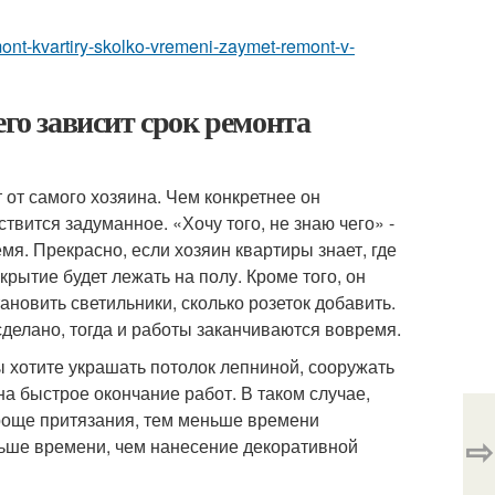
remont-kvartiry-skolko-vremeni-zaymet-remont-v-
его зависит срок ремонта
 от самого хозяина. Чем конкретнее он
твится задуманное. «Хочу того, не знаю чего» -
мя. Прекрасно, если хозяин квартиры знает, где
крытие будет лежать на полу. Кроме того, он
ановить светильники, сколько розеток добавить.
сделано, тогда и работы заканчиваются вовремя.
ы хотите украшать потолок лепниной, сооружать
на быстрое окончание работ. В таком случае,
роще притязания, тем меньше времени
⇨
ньше времени, чем нанесение декоративной