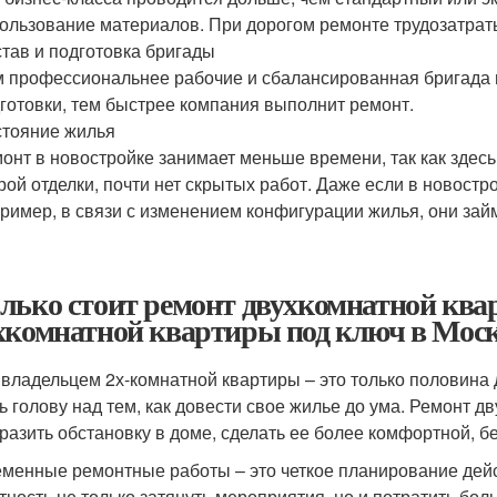
ользование материалов. При дорогом ремонте трудозатрат
тав и подготовка бригады
 профессиональнее рабочие и сбалансированная бригада 
готовки, тем быстрее компания выполнит ремонт.
тояние жилья
онт в новостройке занимает меньше времени, так как здесь
рой отделки, почти нет скрытых работ. Даже если в новос
ример, в связи с изменением конфигурации жилья, они займ
лько стоит ремонт двухкомнатной ква
хкомнатной квартиры под ключ в Мос
 владельцем 2х-комнатной квартиры – это только половина
ь голову над тем, как довести свое жилье до ума. Ремонт 
разить обстановку в доме, сделать ее более комфортной, бе
менные ремонтные работы – это четкое планирование дейст
тность не только затянуть мероприятия, но и потратить бо