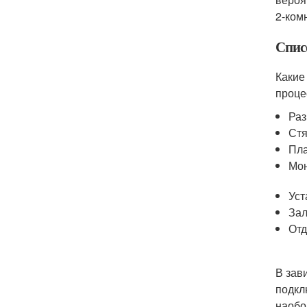
2-ком
Спис
Какие
проце
Раз
Стя
Пла
Мон
Уст
Зал
Отд
В зав
подкл
наобо