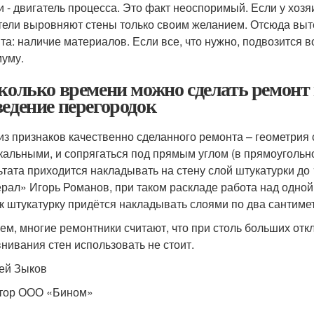
и - двигатель процесса. Это факт неоспоримый. Если у хозя
тели выровняют стены только своим желанием. Отсюда выт
та: наличие материалов. Если все, что нужно, подвозится в
уму.
сколько времени можно сделать ремонт 
ведение перегородок
из признаков качественно сделанного ремонта – геометрия 
кальными, и сопрягаться под прямым углом (в прямоугольно
ьтата приходится накладывать на стену слой штукатурки до 
рал» Игорь Романов, при таком раскладе работа над одной 
ак штукатурку придётся накладывать слоями по два сантиме
ем, многие ремонтники считают, что при столь больших отк
нивания стен использовать не стоит.
ей Зыков
тор ООО «Бином»