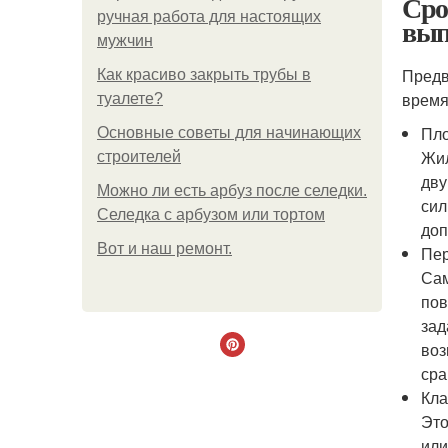
Сро
ручная работа для настоящих
вып
мужчин
Предв
Как красиво закрыть трубы в
время
туалете?
Пл
Основные советы для начинающих
Жил
строителей
дву
Можно ли есть арбуз после селедки.
сил
Селедка с арбузом или тортом
доп
Boт и наш ремoнт.
Пер
Сам
пов
зад
воз
сра
Кла
Это
или