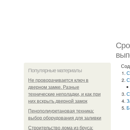
Сро
вып
Сод
Популярные материалы
С
С
Не проворачивается ключ в
дверном замке. Разные
С
технические неполадки, и как при
З
них вскрыть дверной замок
Б
Пенополиуретановая техника:
выбор оборудования для заливки
Строительство дома из бруса: