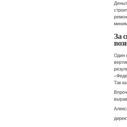
Деньг
строи
ремон
миним
За 
воз
Один 
верти
резул
«Феде
Так к
Впроч
вырав
Алекс
дирек