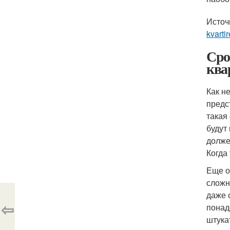
Источ
kvarti
Сро
ква
Как н
предс
такая
будут
долже
Когда
Еще о
сложн
даже 
⇦
понад
штука