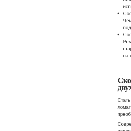
исп
Сос
Чем
под
Сос
Рем
ста
нап
Ско
дву
Стать
ломат
преоб
Совре
вероя