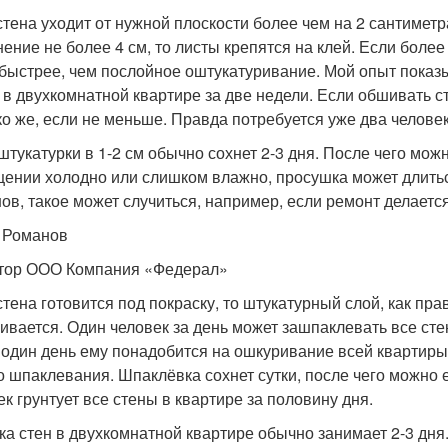
стена уходит от нужной плоскости более чем на 2 сантимет
нение не более 4 см, то листы крепятся на клей. Если более
 быстрее, чем послойное оштукатуривание. Мой опыт показы
 в двухкомнатной квартире за две недели. Если обшивать с
ко же, если не меньше. Правда потребуется уже два человек
штукатурки в 1-2 см обычно сохнет 2-3 дня. После чего мож
ении холодно или слишком влажно, просушка может длиться
ов, такое может случиться, например, если ремонт делаетс
 Романов
тор ООО Компания «Федерал»
стена готовится под покраску, то штукатурный слой, как пра
ивается. Один человек за день может зашпаклевать все сте
 один день ему понадобится на ошкуривание всей квартиры
о шпаклевания. Шпаклёвка сохнет сутки, после чего можно е
ек грунтует все стены в квартире за половину дня.
ка стен в двухкомнатной квартире обычно занимает 2-3 дня