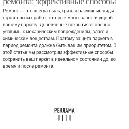
ремонта: эффективные способы
Ремонт — это всегда пыль, грязь и различные виды
строительных работ, которые могут нанести ущерб
Двухкомнатная
вашему паркету. Деревянные покрытия особенно
Помещения к ремонту
квартира
уязвимы к механическим повреждениям, влаге и
химическим веществам. Поэтому защита паркета в
период ремонта должна быть вашим приоритетом. В
этой статье мы рассмотрим эффективные способы
Квартиры под ключ
Работы по ремонту
сохранить ваш паркет в идеальном состоянии до, во
время и после ремонта.
Ремонт в
Бюджетный ремонт
двухкомнатной
квартире
Квартиры в
Комнатная квартира
новостройке