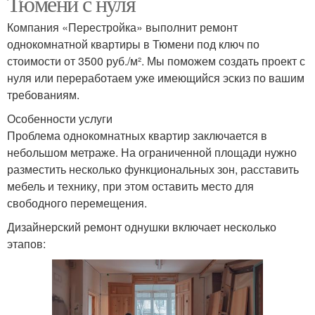
Тюмени с нуля
Компания «Перестройка» выполнит ремонт
Квартиры с нуля
Поэтапный ремонт
однокомнатной квартиры в Тюмени под ключ по
стоимости от 3500 руб./м². Мы поможем создать проект с
нуля или переработаем уже имеющийся эскиз по вашим
требованиям.
Квартира в
Ремонт в новостройке
новостройке
Особенности услуги
Проблема однокомнатных квартир заключается в
небольшом метраже. На ограниченной площади нужно
разместить несколько функциональных зон, расставить
Квартиры с черновой
Живете в квартире
мебель и технику, при этом оставить место для
свободного перемещения.
Дизайнерский ремонт однушки включает несколько
этапов:
Ремонт в новой
Ремонт с нуля
квартире