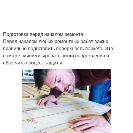
Трехкомнатная
Ремонт во вторичной
квартира
квартире
Подготовка перед началом ремонта
Перед началом любых ремонтных работ важно
Квартира с
правильно подготовить поверхность паркета. Это
минимальным
Квартиры к ремонту
поможет минимизировать риски повреждения и
бюджетом+перепланировка
облегчить процесс защиты.
Ремонт от а
Шум для квартиры
Подготовки к ремонту
Квартира к ремонту