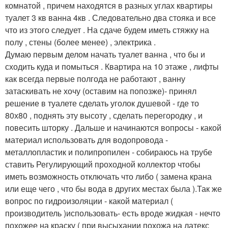
комнатой , причем находятся в разных углах квартиры
туалет 3 кв ванна 4кв . Следовательно два стояка и все
что из этого следует . На сдаче будем иметь стяжку на
полу , стены (более менее) , электрика .
Думаю первым делом начать туалет ванна , что бы и
сходить куда и помыться . Квартира на 10 этаже , лифты
как всегда первые полгода не работают , ванну
затаскивать не хочу (оставим на попозже)- принял
решение в туалете сделать уголок душевой - где то
80х80 , поднять эту высоту , сделать перегородку , и
повесить шторку . Дальше и начинаются вопросы - какой
материал использовать для водопровода -
металлопластик и полипропилен - собираюсь на трубе
ставить Регулирующий проходной коллектор чтобы
иметь возможность отключать что либо ( замена крана
или еще чего , что бы вода в других местах была ).Так же
вопрос по гидроизоляции - какой материал (
производитель )использовать- есть вроде жидкая - нечто
похожее на краску ( при высыхании похожа на латекс