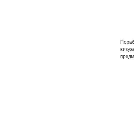
Пораб
визуа
предм