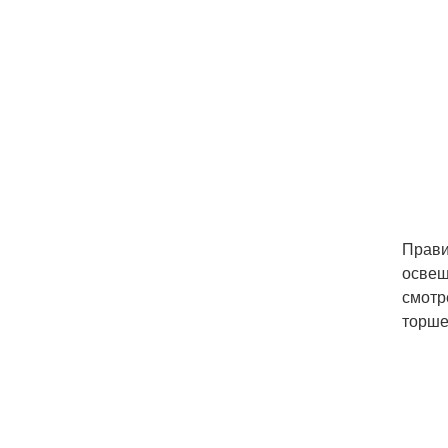
Прави
освещ
смотр
торше