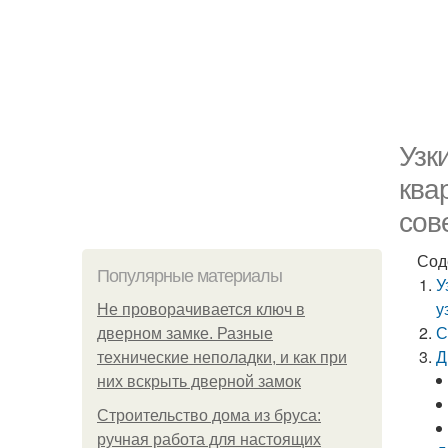
Узк
ква
сов
Сод
Популярные материалы
У
у
Не проворачивается ключ в
С
дверном замке. Разные
Д
технические неполадки, и как при
них вскрыть дверной замок
Строительство дома из бруса:
ручная работа для настоящих