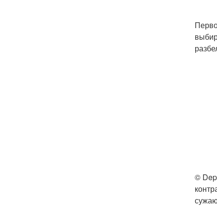
Перво
выбир
разбе
© Dep
контр
сужаю