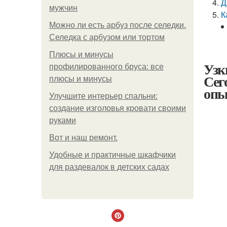
Д
мужчин
К
Можно ли есть арбуз после селедки.
Селедка с арбузом или тортом
Плюсы и минусы
Узк
профилированного бруса: все
Сег
плюсы и минусы
опы
Улучшите интерьер спальни:
создание изголовья кровати своими
руками
Boт и наш ремoнт.
Удобные и практичные шкафчики
для раздевалок в детских садах