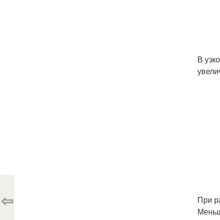
В узк
увели
⇦
При р
Меньш