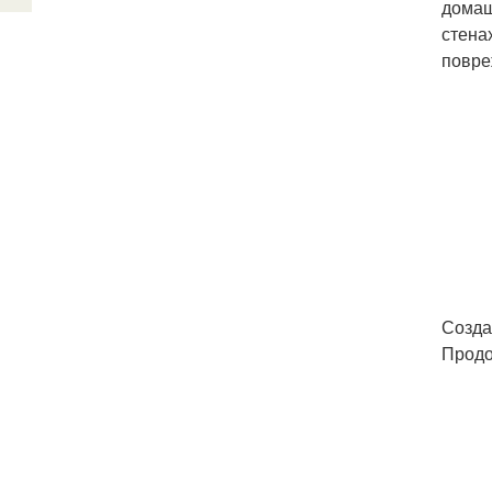
домаш
стена
повре
Созда
Продо