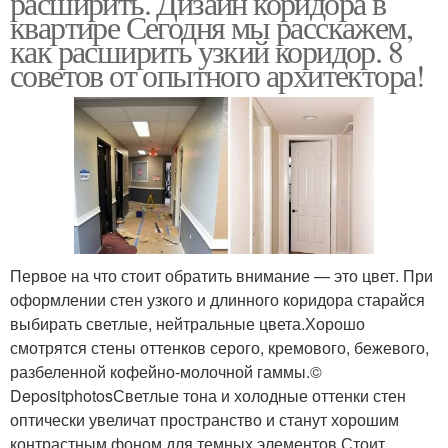
расширить. Дизайн коридора в
квартире Сегодня мы расскажем,
как расширить узкий коридор. 8
советов от опытного архитектора!
Коридор в
Прихожие для узкого
трехкомнатной
коридора
квартире
Первое на что стоит обратить внимание — это цвет. При
оформлении стен узкого и длинного коридора старайся
выбирать светлые, нейтральные цвета.Хорошо
смотрятся стены оттенков серого, кремового, бежевого,
разбеленной кофейно-молочной гаммы.©
DepositphotosСветлые тона и холодные оттенки стен
оптически увеличат пространство и станут хорошим
контрастным фоном для темных элементов.Стоит