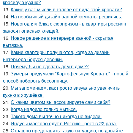
красивую кухню?
13.
Какие у вас мысли в голове от вида этой кровати?
14.
На необычный дизайн ванной комнаты решились.
15.
Новогодняя ёлка с сюрпризом - в квартиры россиян
заносят опасных клещей.
16.
Новое решение в интерьере ванной - скрытая
вытяжка.
17.
Какие квартиры получаются, когда за дизайн
интерьера беруся девочки.
18.
Почему бы не сделать дом в доме?
19.
Зумеры придумали "Картофельную Кровать" - новый
способ побороть бессонницу.
20.
Мы запоминаем, как просто визуально увеличить
кухню в хрущёвке.
21.
С каким цветом вы ассоциируете сами себя?
22.
Когда надоело только мыться.
23.
Такого дома вы точно никогда не видели.
24.
Индусы массово едут в Россию - рост в 22 раза.
25.
Страшно представить такую ситуацию, но давайте