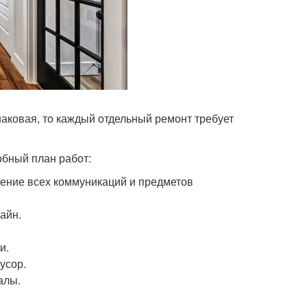
наковая, то каждый отдельный ремонт требует
обный план работ:
жение всех коммуникаций и предметов
айн.
и.
усор.
алы.