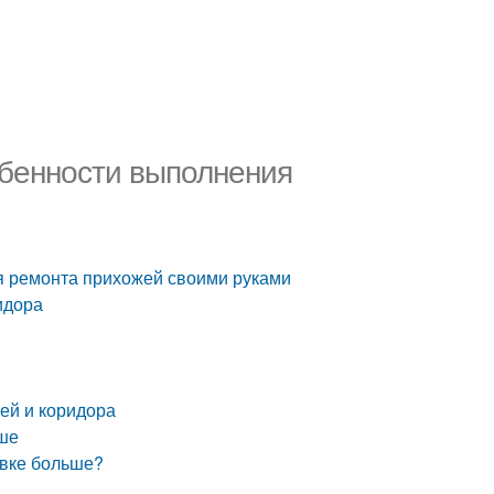
обенности выполнения
я ремонта прихожей своими руками
идора
ей и коридора
ьше
евке больше?