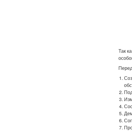
Так к
особо
Перед
Соз
обс
Под
Изм
Сос
Дем
Сог
Про