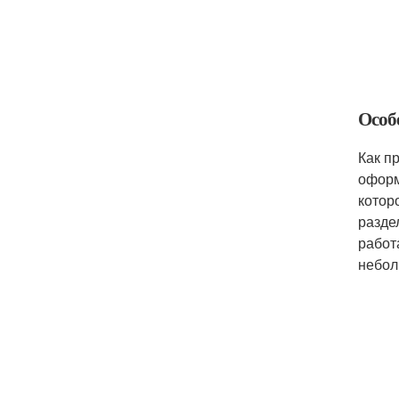
Особ
Как п
оформ
котор
разде
работ
небол