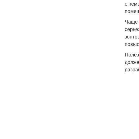
с нем
помещ
Чаще 
серье
зонто
повыс
Полез
долже
разра