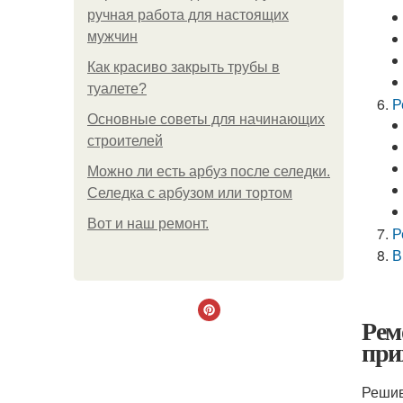
ручная работа для настоящих
мужчин
Как красиво закрыть трубы в
туалете?
Р
Основные советы для начинающих
строителей
Можно ли есть арбуз после селедки.
Селедка с арбузом или тортом
Boт и наш ремoнт.
Р
В
Рем
при
Решив