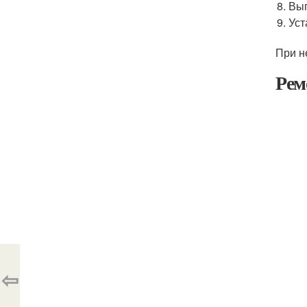
Вып
Уст
При н
Рем
⇦