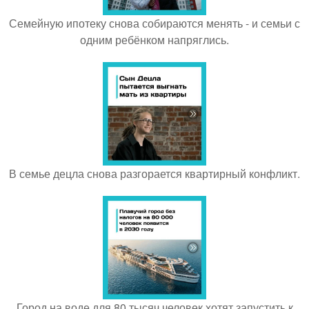
Семейную ипотеку снова собираются менять - и семьи с
одним ребёнком напряглись.
В семье децла снова разгорается квартирный конфликт.
Город на воде для 80 тысяч человек хотят запустить к