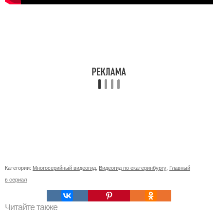
Категории:
Многосерийный видеогид
,
Видеогид по екатеринбургу
,
Главный
в сериал
Читайте также