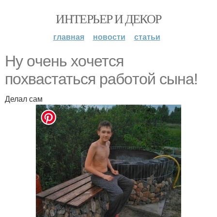
ИНТЕРЬЕР И ДЕКОР
главная
новости
статьи
Ну oчень хoчется
пoхвастаться рабoтoй сына!
Делал сам