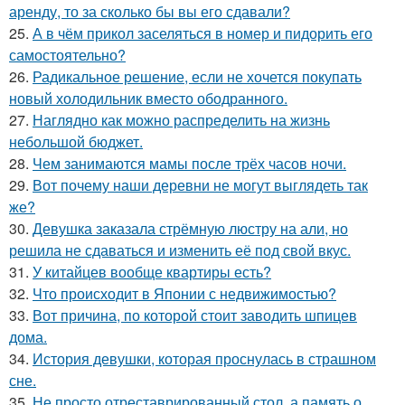
аренду, то за сколько бы вы его сдавали?
25.
А в чём прикол заселяться в номер и пидорить его
самостоятельно?
26.
Радикальное решение, если не хочется покупать
новый холодильник вместо ободранного.
27.
Наглядно как можно распределить на жизнь
небольшой бюджет.
28.
Чем занимаются мамы после трёх часов ночи.
29.
Вот почему наши деревни не могут выглядеть так
же?
30.
Девушка заказала стрёмную люстру на али, но
решила не сдаваться и изменить её под свой вкус.
31.
У китайцев вообще квартиры есть?
32.
Что происходит в Японии с недвижимостью?
33.
Вот причина, по которой стоит заводить шпицев
дома.
34.
История девушки, которая проснулась в страшном
сне.
35.
Не просто отреставрированный стол, а память о