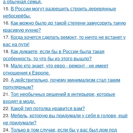
а обычная семья.
15.
В России могут разрешить строить деревянные
небоскрёбы.
16.
Как можно было до такой степени замусорить такую
красивую кухню?
17.
Когда хочется сделать ремонт, то ничто не встанет у
вас на пути!
18.
Как думаете, если бы в России была такая
особенность, то что бы из этого вышло?
19.
Мало кто знает, что евро - ремонт - не имеет
отношения к Европе.
20.
А действительно, почему минимализм стал таким
популярным?
21.
Топ необычных решений в интерьере, которые
входят в моду.
22.
Какой тип потолка нравится вам?
23.
Мебель, которую вы придумали у себя в голове, ещё
не придумали?
24.
Только в том случае, если бы у вас был дом под