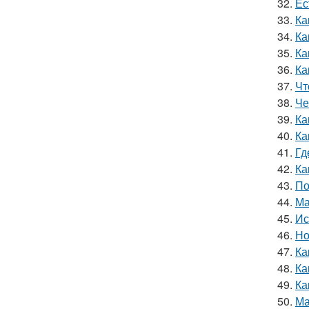
32.
Ес
33.
Ка
34.
Ка
35.
Ка
36.
Ка
37.
Чт
38.
Че
39.
Ка
40.
Ка
41.
Гд
42.
Ка
43.
По
44.
Ма
45.
Ис
46.
Но
47.
Ка
48.
Ка
49.
Ка
50.
Ма