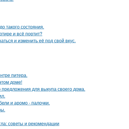
о такого состояния.
ртире и всё портит?
аться и изменить её под свой вкус.
нтре питера.
этом доме!
о предложения для выкупа своего дома.
ил.
ели и аромо - палочки.
ры.
тла: советы и рекомендации