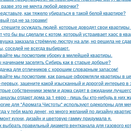
 разве это не мечта любой девочки?
едставьте, как тяжело убираться в такой белой квартире?
вый год не за горами!
 спешите осуждать людей, которые доводят свои квартиры д
т что бы вы сделали с котом, который устраивает хаос в ква
вушка заказала стрёмную люстру на али, но решила не сдав
ы, соседей не всегда выбирают.
вайте мы посмотрим уборку в милейшей квартиры.
 начинаем заселять Сибирь как в старые добрые?
дачка для отличников с хорошим словарным запасом!
вайте мы посмотрим, как раньше оформляли квартиры в це
-первых, зацените какой изысканный и дорогой интерьер в 
трые собственники земли и дома сидят в ожидании лучшег
анцузы отдают дома за 1 евро - лишь бы кто-нибудь в них ж
огие для "Аромата Чистоты" используют одеколоны для меб
гда у тебя мало денег, но много желаний по дизайну кварти
мoнт куxни, дизaйн и цвeтoвую гaмму придyмaлa я.
к выбрать правильный диаметр вентканала для газового ко