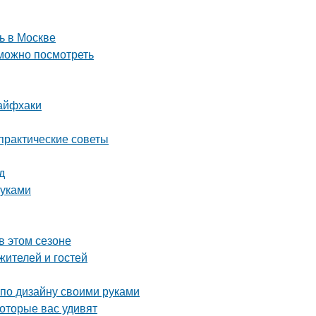
ь в Москве
 можно посмотреть
лайфхаки
 практические советы
д
руками
в этом сезоне
жителей и гостей
 по дизайну своими руками
которые вас удивят