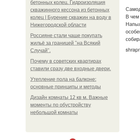
бетонных колец. Гидроизоляция
Самод
скважинного кессона из бетонных
В чем
колец | Бурение скважин на воду в
Напыл
Нижегородской области
особе
Россияне стали чаще покупать
собир
жильё за границей "на Всякий
shrapn
Случай".
Почему в советских квартирах
ставили сразу две входные двери.
Утепление пола на балконе:
основные принципы и методы
Дизайн комнаты 12 кв м. Важные
моменты по обустройству
небольшой комнаты