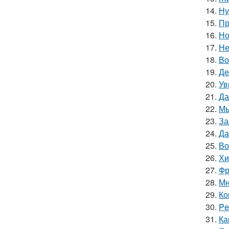
14.
Ну
15.
Пр
16.
Но
17.
Не
18.
Во
19.
Де
20.
Ув
21.
Да
22.
Мы
23.
За
24.
Да
25.
Во
26.
Хи
27.
Фр
28.
Мн
29.
Ко
30.
Pe
31.
Ка