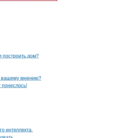
и построить дом?
по вашему мнению?
т понеслось!
о интеллекта.
овать.