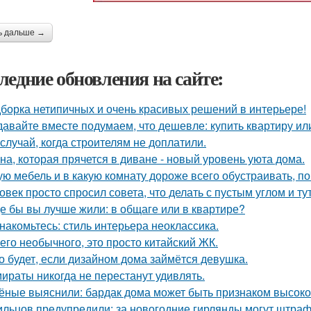
ь дальше →
ледние обновления на сайте:
борка нетипичных и очень красивых решений в интерьере!
давайте вместе подумаем, что дешевле: купить квартиру ил
 случай, когда строителям не доплатили.
на, которая прячется в диване - новый уровень уюта дома.
ую мебель и в какую комнату дороже всего обустраивать, 
овек просто спросил совета, что делать с пустым углом и ту
де бы вы лучше жили: в общаге или в квартире?
накомьтесь: стиль интерьера неоклассика.
его необычного, это просто китайский ЖК.
о будет, если дизайном дома займётся девушка.
ираты никогда не перестанут удивлять.
ёные выяснили: бардак дома может быть признаком высоког
льцов предупредили: за новогодние гирлянды могут штраф