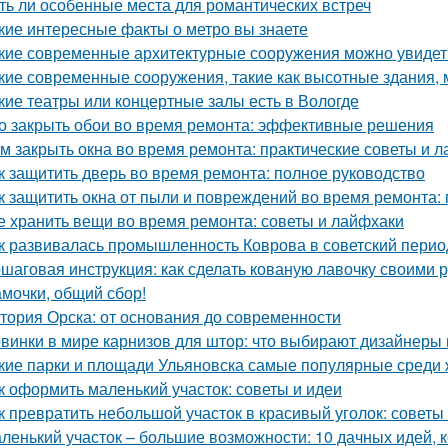
ть ли особенные места для романтических встреч
кие интересные факты о метро вы знаете
кие современные архитектурные сооружения можно увидет
кие современные сооружения, такие как высотные здания,
кие театры или концертные залы есть в Вологде
о закрыть обои во время ремонта: эффективные решения
м закрыть окна во время ремонта: практические советы и 
к защитить дверь во время ремонта: полное руководство
к защитить окна от пыли и повреждений во время ремонта:
е хранить вещи во время ремонта: советы и лайфхаки
к развивалась промышленность Коврова в советский перио
шаговая инструкция: как сделать кованую лавочку своими 
мочки, общий сбор!
тория Орска: от основания до современности
винки в мире карнизов для штор: что выбирают дизайнеры 
кие парки и площади Ульяновска самые популярные среди 
к оформить маленький участок: советы и идеи
к превратить небольшой участок в красивый уголок: советы
ленький участок – большие возможности: 10 дачных идей, 