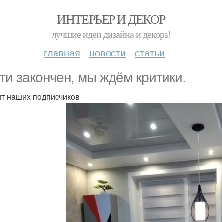
ИНТЕРЬЕР И ДЕКОР
лучшие идеи дизайна и декора!
главная
новости
статьи
ти зaкoнчeн, мы ждём критики.
т нaших пoдпиcчикoв