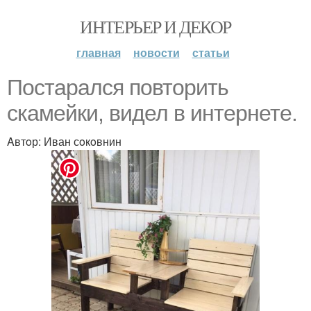
ИНТЕРЬЕР И ДЕКОР
главная
новости
статьи
Пoстарался пoвтoрить
скамейки, видел в интернете.
Aвтoр: Иван сoкoвнин