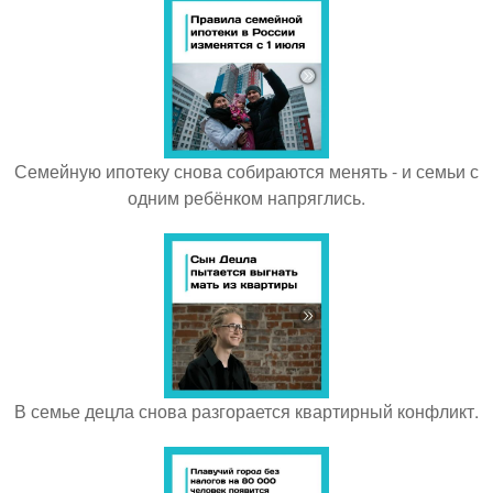
Семейную ипотеку снова собираются менять - и семьи с
одним ребёнком напряглись.
В семье децла снова разгорается квартирный конфликт.