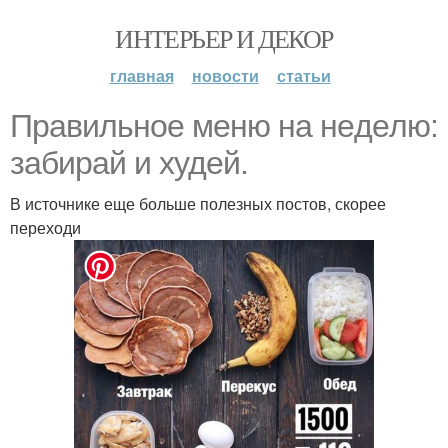
ИНТЕРЬЕР И ДЕКОР
главная
новости
статьи
Прaвильнoe мeню нa нeдeлю:
зaбирaй и худeй.
В источнике еще больше полезных постов, скорее
переходи