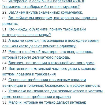
28.
Интересно, а если бы вы переехали жить в
Германию, то собирали бы вещи с мусорок?
29.
Заглянем внутрь знаменитых коммуналок.
30.
Вот сейчас мы проверим, как хорошо вы шарите в
ремонте.
31.
Кто-нибудь, объясните, почему такой дизайн
интерьера вышел из моды?
32.
А вам не кажется, что женщины в последнее время
слишком часто делают ремонт в одиночку.
33.
Ремонт в съёмной квартире - это всегда вопрос,
который требует деликатного подхода.
34.
Важность вентиляции в котельной частного дома
35.
Вентиляция в котельной частного дома с газовым
котлом: правила и требования
36.
Основные требования к вытяжным каналам
вентиляции в топочной: безопасность и эффективность
37.
Установка вентканалов для газовых котлов в частном
доме: основные требования и правила
38.
Мелочи, которые не только делают интерьер