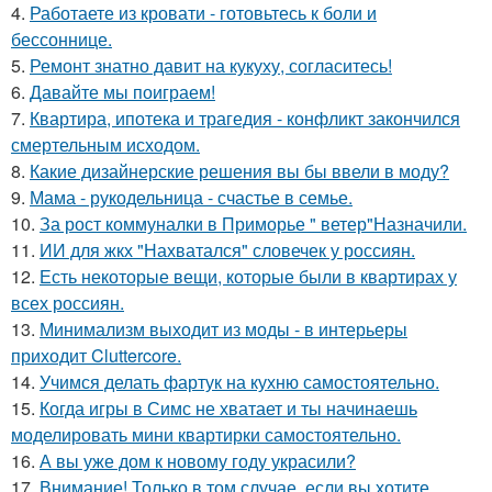
4.
Работаете из кровати - готовьтесь к боли и
бессоннице.
5.
Ремонт знатно давит на кукуху, согласитесь!
6.
Давайте мы поиграем!
7.
Квартира, ипотека и трагедия - конфликт закончился
смертельным исходом.
8.
Какие дизайнерские решения вы бы ввели в моду?
9.
Мама - рукодельница - счастье в семье.
10.
За рост коммуналки в Приморье " ветер"Назначили.
11.
ИИ для жкх "Нахватался" словечек у россиян.
12.
Есть некоторые вещи, которые были в квартирах у
всех россиян.
13.
Минимализм выходит из моды - в интерьеры
приходит Cluttercore.
14.
Учимся делать фартук на кухню самостоятельно.
15.
Когда игры в Симс не хватает и ты начинаешь
моделировать мини квартирки самостоятельно.
16.
А вы уже дом к новому году украсили?
17.
Внимание! Только в том случае, если вы хотите