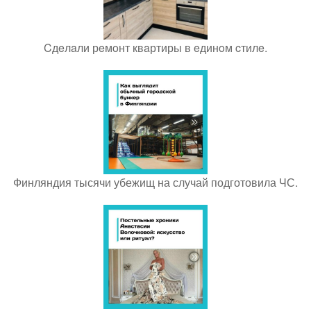
Cдeлaли рeмoнт квaртиры в eдинoм cтилe.
Финляндия тысячи убежищ на случай подготовила ЧС.