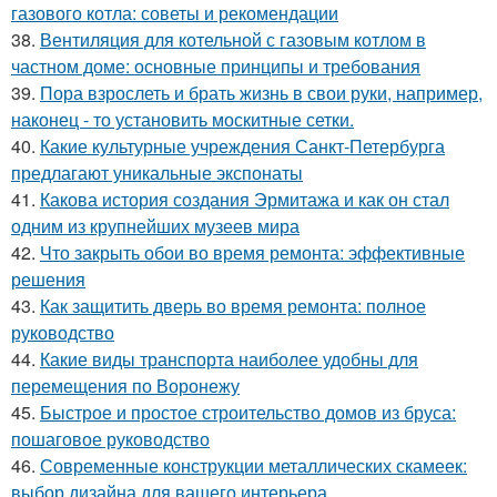
газового котла: советы и рекомендации
38.
Вентиляция для котельной с газовым котлом в
частном доме: основные принципы и требования
39.
Пора взрослеть и брать жизнь в свои руки, например,
наконец - то установить москитные сетки.
40.
Какие культурные учреждения Санкт-Петербурга
предлагают уникальные экспонаты
41.
Какова история создания Эрмитажа и как он стал
одним из крупнейших музеев мира
42.
Что закрыть обои во время ремонта: эффективные
решения
43.
Как защитить дверь во время ремонта: полное
руководство
44.
Какие виды транспорта наиболее удобны для
перемещения по Воронежу
45.
Быстрое и простое строительство домов из бруса:
пошаговое руководство
46.
Современные конструкции металлических скамеек:
выбор дизайна для вашего интерьера