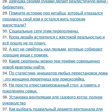
28.
Девушка своими руками делает реалистичную мини -
библиотеку.
29.
Помните историю про китайца, который отказался
продавать свой дом и остался жить посреди
магистрали?
30.
Социальные сети этим переполнены.
31.
Когда дизайн встретился с жестокой реальностью и
всё пошло не по плану.
32.
А вот не смейтесь над людьми, которые собирают
хорошие вещи с помоек.
33.
Какие сюрпризы можно при приёме совершенно
новой квартиры найти.
34.
По статистике, инициатор любых перестановок дома
- это женщина декретница или домохозяйка.
35.
Не просто отреставрированный стол, а память о
поколениях семьи.
36.
Установка вентиляции для газового котла: полное
руководство
37.
Как выбрать правильный диаметр вентканала для