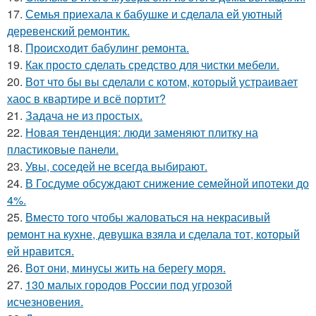
17.
Семья приехала к бабушке и сделала ей уютный
деревенский ремонтик.
18.
Происходит бабулинг ремонта.
19.
Как просто сделать средство для чистки мебели.
20.
Вот что бы вы сделали с котом, который устраивает
хаос в квартире и всё портит?
21.
Задача не из простых.
22.
Новая тенденция: люди заменяют плитку на
пластиковые панели.
23.
Увы, соседей не всегда выбирают.
24.
В Госдуме обсуждают снижение семейной ипотеки до
4%.
25.
Вместо того чтобы жаловаться на некрасивый
ремонт на кухне, девушка взяла и сделала тот, который
ей нравится.
26.
Вот они, минусы жить на берегу моря.
27.
130 малых городов России под угрозой
исчезновения.