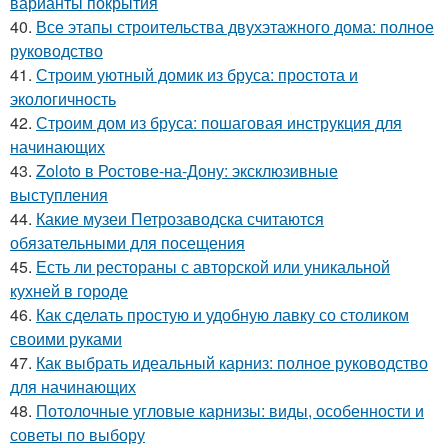
варианты покрытия
40.
Все этапы строительства двухэтажного дома: полное
руководство
41.
Строим уютный домик из бруса: простота и
экологичность
42.
Строим дом из бруса: пошаговая инструкция для
начинающих
43.
Zoloto в Ростове-на-Дону: эксклюзивные
выступления
44.
Какие музеи Петрозаводска считаются
обязательными для посещения
45.
Есть ли рестораны с авторской или уникальной
кухней в городе
46.
Как сделать простую и удобную лавку со столиком
своими руками
47.
Как выбрать идеальный карниз: полное руководство
для начинающих
48.
Потолочные угловые карнизы: виды, особенности и
советы по выбору