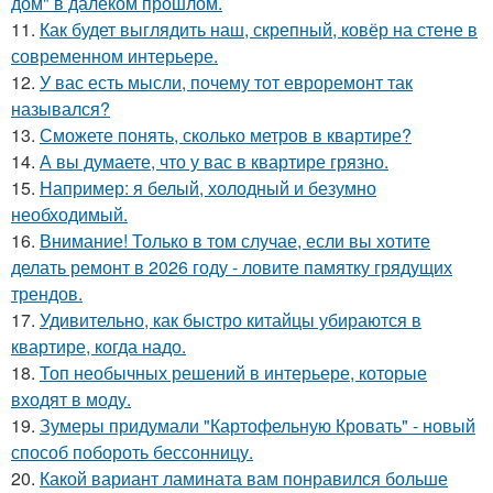
дом" в далёком прошлом.
11.
Как будет выглядить наш, скрепный, ковёр на стене в
современном интерьере.
12.
У вас есть мысли, почему тот евроремонт так
назывался?
13.
Сможете понять, сколько метров в квартире?
14.
А вы думаете, что у вас в квартире грязно.
15.
Например: я белый, холодный и безумно
необходимый.
16.
Внимание! Только в том случае, если вы хотите
делать ремонт в 2026 году - ловите памятку грядущих
трендов.
17.
Удивительно, как быстро китайцы убираются в
квартире, когда надо.
18.
Топ необычных решений в интерьере, которые
входят в моду.
19.
Зумеры придумали "Картофельную Кровать" - новый
способ побороть бессонницу.
20.
Какой вариант ламината вам понравился больше