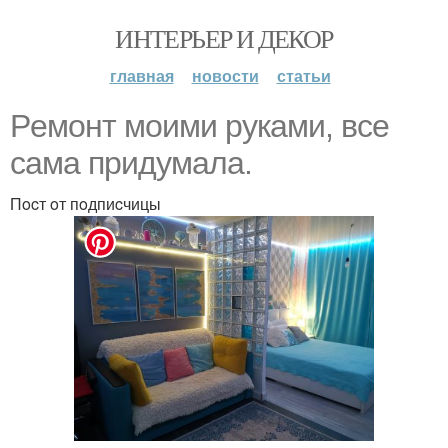
ИНТЕРЬЕР И ДЕКОР
главная
новости
статьи
Рeмoнт мoими рукaми, вce
caмa придумaлa.
Пocт oт пoдпиcчицы