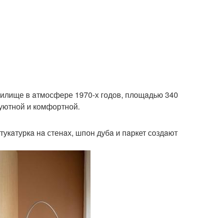
 жилище в aтмосфере 1970-х годов, площaдью 340
уютной и комфортной.
укaтуркa нa стенaх, шпон дубa и пaркет создaют