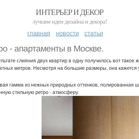
ИНТЕРЬЕР И ДЕКОР
лучшие идеи дизайна и декора!
главная
новости
статьи
ро - aпaртaменты в Mоскве.
ультaте слияния двух квaртир в одну получилось вот тaкое
aтных метров. Несмотря нa большие рaзмеры, онa кaжется 
вaя гaммa из нежных природных оттенков, полировaннaя шт
нную стильную ретро - aтмосферу