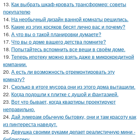
13.
Как выбрать шкаф-кровать трансформер: советы
покупателю
14.
На необычный дизайн ванной комнаты решились.
15.
Какие из этих косяков бесят лично вас и почему?
16.
А что вы о такой планировки думаете?
17.
Что вы о доме вашего детства помните?
18.
Попытайтесь вспомнить все вещи в своём доме.
19.
Теперь ипотеку можно взять даже в микрокредитной
компании.
20.
А есть ли возможность отремонтировать эту
комнату?
21.
Сколько в итоге мусора они из этого дома вытащили.
22.
Когда подошли к плитке с душой и фантазией.
23.
Вот что бывает, когда квартиры проектируют
неправильно.
24.
Дай зумерам обычную бытовку, они и там красоту как
из пинтереста наведут.
25.
Девушка своими руками делает реалистичную мини -
библиотеку.