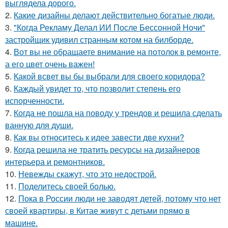
выглядела дорого.
2.
Какие дизайны делают действительно богатые люди.
3.
"Когда Рекламу Делал ИИ После Бессонной Ночи"
застройщик удивил странным котом на билборде.
4.
Вот вы не обращаете внимание на потолок в ремонте,
а его цвет очень важен!
5.
Какой всвет вы бы выбрали для своего коридора?
6.
Каждый увидет то, что позволит степень его
испорченности.
7.
Когда не пошла на поводу у трендов и решила сделать
ванную для души.
8.
Как вы относитесь к идее завести две кухни?
9.
Когда решила не тратить ресурсы на дизайнеров
интерьера и ремонтников.
10.
Невежды скажут, что это недострой.
11.
Поделитесь своей болью.
12.
Пока в России люди не заводят детей, потому что нет
своей квартиры, в Китае живут с детьми прямо в
машине.