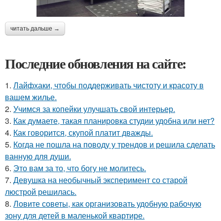
читать дальше →
Последние обновления на сайте:
1.
Лайфхаки, чтобы поддерживать чистоту и красоту в
вашем жилье.
2.
Учимся за копейки улучшать свой интерьер.
3.
Как думаете, такая планировка студии удобна или нет?
4.
Как говорится, скупой платит дважды.
5.
Когда не пошла на поводу у трендов и решила сделать
ванную для души.
6.
Это вам за то, что богу не молитесь.
7.
Девушка на необычный эксперимент со старой
люстрой решилась.
8.
Ловите советы, как организовать удобную рабочую
зону для детей в маленькой квартире.