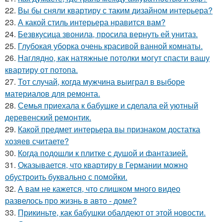
22.
Вы бы сняли квартиру с таким дизайном интерьера?
23.
А какой стиль интерьера нравится вам?
24.
Безвкусица звонила, просила вернуть ей унитаз.
25.
Глубокая уборка очень красивой ванной комнаты.
26.
Наглядно, как натяжные потолки могут спасти вашу
квартиру от потопа.
27.
Тот случай, когда мужчина выиграл в выборе
материалов для ремонта.
28.
Семья приехала к бабушке и сделала ей уютный
деревенский ремонтик.
29.
Какой предмет интерьера вы признаком достатка
хозяев считаете?
30.
Когда подошли к плитке с душой и фантазией.
31.
Оказывается, что квартиру в Германии можно
обустроить буквально с помойки.
32.
А вам не кажется, что слишком много видео
развелось про жизнь в авто - доме?
33.
Прикиньте, как бабушки обалдеют от этой новости.