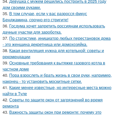
34.
Девушка с мужем решились построить в 2025 году
дом своими руками.
35.
В том случае, если у вас разросся фикус
Бенджамина, срочно его стригите!
36.
Госдума хочет запретить россиянам использовать
дачные участки для зароботка.
37.
По статистике, инициатор любых перестановок дома
- это женщина декретница или домохозяйка.
38.
Какая вентиляция нужна для котельной: советы и
рекомендации
39.
Основные требования к вытяжке газового котла в
частном доме
40.
Пора взрослеть и брать жизнь в свои руки, например,
наконец - то установить москитные сетки.
41.
Какие менее известные, но интересные места можно
найти в Туле
42.
Советы по защите окон от загрязнений во время
ремонта
43.
Важность защиты окон при ремонте: почему это