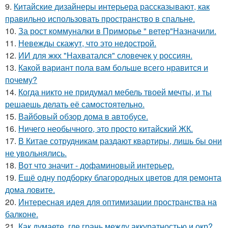
9.
Китайские дизайнеры интерьера рассказывают, как
правильно использовать пространство в спальне.
10.
За рост коммуналки в Приморье " ветер"Назначили.
11.
Невежды скажут, что это недострой.
12.
ИИ для жкх "Нахватался" словечек у россиян.
13.
Какой вариант пола вам больше всего нравится и
почему?
14.
Когда никто не придумал мебель твоей мечты, и ты
решаешь делать её самостоятельно.
15.
Вайбовый обзор дома в автобусе.
16.
Ничего необычного, это просто китайский ЖК.
17.
В Китае сотрудникам раздают квартиры, лишь бы они
не увольнялись.
18.
Вот что значит - дофаминовый интерьер.
19.
Ещё одну подборку благородных цветов для ремонта
дома ловите.
20.
Интересная идея для оптимизации пространства на
балконе.
21.
Как думаете, где грань между аккуратностью и окр?