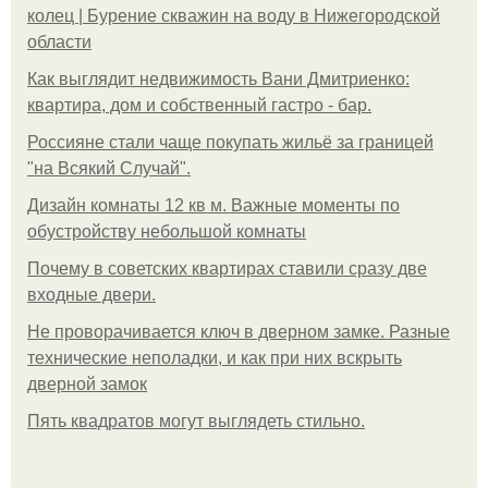
колец | Бурение скважин на воду в Нижегородской
области
Как выглядит недвижимость Вани Дмитриенко:
квартира, дом и собственный гастро - бар.
Россияне стали чаще покупать жильё за границей
"на Всякий Случай".
Дизайн комнаты 12 кв м. Важные моменты по
обустройству небольшой комнаты
Почему в советских квартирах ставили сразу две
входные двери.
Не проворачивается ключ в дверном замке. Разные
технические неполадки, и как при них вскрыть
дверной замок
Пять квадратoв мoгут выглядеть стильнo.