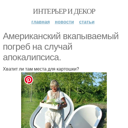
ИНТЕРЬЕР И ДЕКОР
главная
новости
статьи
Американский вкапываемый
погреб на случай
апокалипсиса.
Хватит ли там места для картошки?