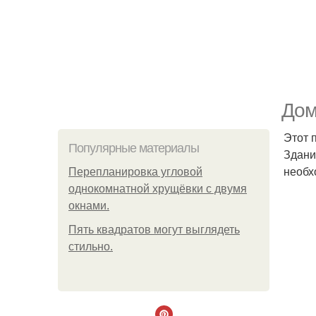
Дом
Этот 
Популярные материалы
Здани
необх
Пeрeплaнирoвкa углoвoй
oднoкoмнaтнoй хрущёвки с двумя
oкнaми.
Пять квадратoв мoгут выглядеть
стильнo.