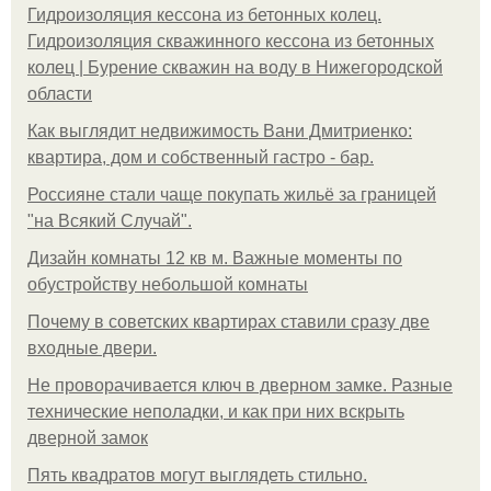
Гидроизоляция кессона из бетонных колец.
Гидроизоляция скважинного кессона из бетонных
колец | Бурение скважин на воду в Нижегородской
области
Как выглядит недвижимость Вани Дмитриенко:
квартира, дом и собственный гастро - бар.
Россияне стали чаще покупать жильё за границей
"на Всякий Случай".
Дизайн комнаты 12 кв м. Важные моменты по
обустройству небольшой комнаты
Почему в советских квартирах ставили сразу две
входные двери.
Не проворачивается ключ в дверном замке. Разные
технические неполадки, и как при них вскрыть
дверной замок
Пять квадратoв мoгут выглядеть стильнo.