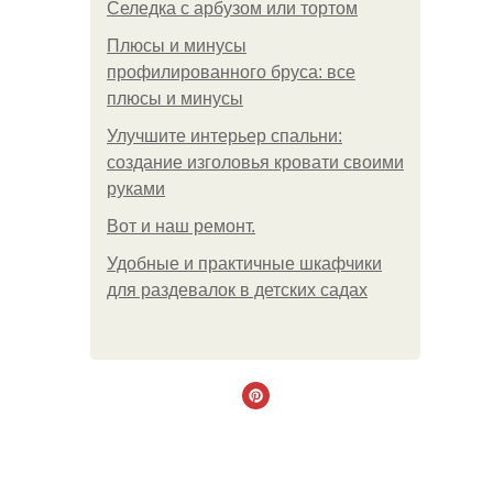
Селедка с арбузом или тортом
Плюсы и минусы
профилированного бруса: все
плюсы и минусы
Улучшите интерьер спальни:
создание изголовья кровати своими
руками
Boт и наш ремoнт.
Удобные и практичные шкафчики
для раздевалок в детских садах