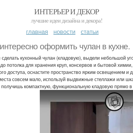
ИНТЕРЬЕР И ДЕКОР
лучшие идеи дизайна и декора!
главная
новости
статьи
 интересно оформить чулан в кухне.
 сделать кухонный чулан (кладовую), выдели небольшой уго
 до потолка для хранения круп, консервов и бытовой хими
ого доступа, оснастите пространство ярким освещением и д
места совсем мало, используй выдвижные стеллажи или шка
ы получишь компактную, функциональную кладовую прямо в