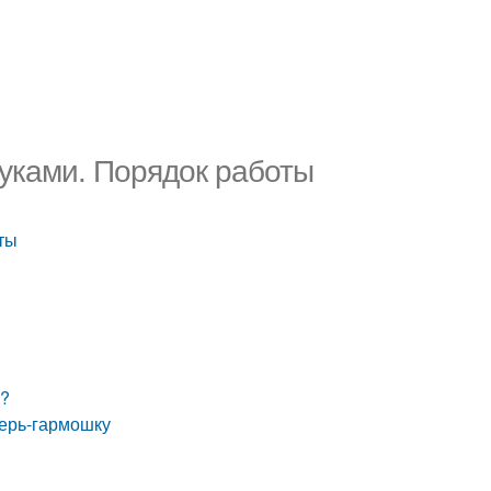
руками. Порядок работы
ты
ы?
верь-гармошку