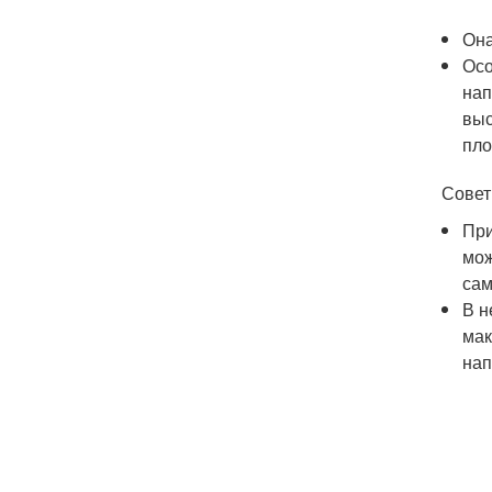
Она
Осо
нап
выс
пло
Совет
При
мож
сам
В н
мак
нап