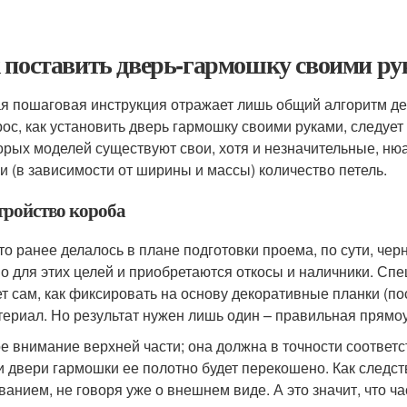
 поставить дверь-гармошку своими ру
я пошаговая инструкция отражает лишь общий алгоритм де
рос, как установить дверь гармошку своими руками, следует
орых моделей существуют свои, хотя и незначительные, н
и (в зависимости от ширины и массы) количество петель.
тройство короба
что ранее делалось в плане подготовки проема, по сути, че
о для этих целей и приобретаются откосы и наличники. Спе
т сам, как фиксировать на основу декоративные планки (по
териал. Но результат нужен лишь один – правильная прямо
е внимание верхней части; она должна в точности соответ
и двери гармошки ее полотно будет перекошено. Как следс
ванием, не говоря уже о внешнем виде. А это значит, что ч