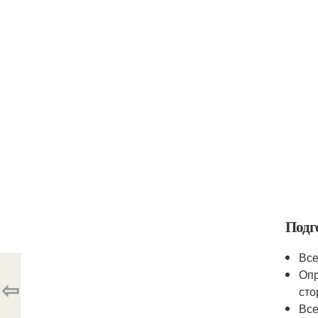
Подг
Все
Опр
⇦
сто
Все