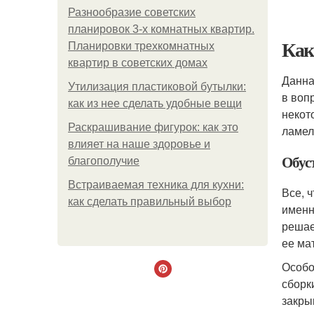
Разнообразие советских
планировок 3-х комнатных квартир.
Как
Планировки трехкомнатных
квартир в советских домах
Данна
Утилизация пластиковой бутылки:
в воп
как из нее сделать удобные вещи
некот
Раскрашивание фигурок: как это
ламел
влияет на наше здоровье и
Обус
благополучие
Встраиваемая техника для кухни:
Все, 
как сделать правильный выбор
именн
решае
ее ма
Особо
сборк
закры