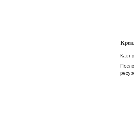
Креп
Как п
После
ресур