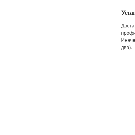
Уста
Доста
профи
Иначе
два).