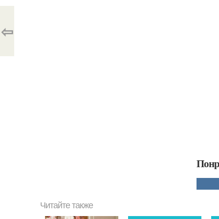
⇦
Понр
Читайте также