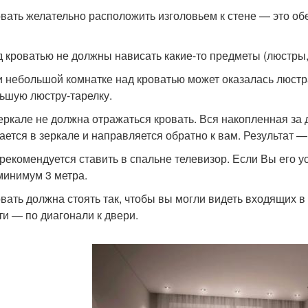
вать желательно расположить изголовьем к стене — это о
 кроватью не должны нависать какие-то предметы (люстры, 
 небольшой комнатке над кроватью может оказалась люстра
ьшую люстру-тарелку.
еркале не должна отражаться кровать. Вся накопленная за д
ается в зеркале и направляется обратно к вам. Результат 
рекомендуется ставить в спальне телевизор. Если Вы его у
минимум 3 метра.
вать должна стоять так, чтобы вы могли видеть входящих
ти — по диагонали к двери.