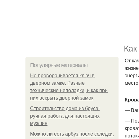
Как
От ка
Популярные материалы
жизне
энерг
Не проворачивается ключ в
место
дверном замке. Разные
технические неполадки, и как при
них вскрыть дверной замок
Крова
Строительство дома из бруса:
— Ваш
ручная работа для настоящих
— Поз
мужчин
крова
Можно ли есть арбуз после селедки.
поток