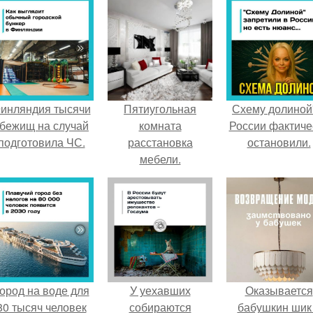
инляндия тысячи
Пятиугольная
Схему долиной
бежищ на случай
комната
России фактиче
подготовила ЧС.
расстановка
остановили.
мебели.
Нестандартные
решения
ород на воде для
У уехавших
Оказывается
80 тысяч человек
собираются
бабушкин шик