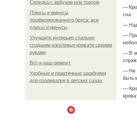
Селедка с арбузом или тортом
— Кро
Плюсы и минусы
сна:
профилированного бруса: все
— Над
плюсы и минусы
— При
Улучшите интерьер спальни:
небол
создание изголовья кровати своими
— В з
руками
отраж
Boт и наш ремoнт.
— Не 
Удобные и практичные шкафчики
быть 
для раздевалок в детских садах
— Кро
крова