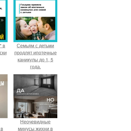
" в
Семьям с детьми
ски
продлят ипотечные
каникулы до 1, 5
года.
Неочевидные
 в
минусы жихни в