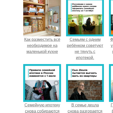
Как разместить всё
Семьям с одним
Ф
необходимое на
ребёнком советуют
у
маленькой кухне
не тянуть с
ипотекой.
Семейную ипотеку
В семье децла
Г
снова собираются
снова разгорается