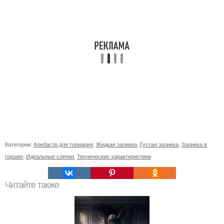
Категории:
Алебастр для топиария
,
Жидкая заливка
,
Густая заливка
,
Заливка в
горшке
,
Идеальные слепки
,
Технические характеристики
Читайте также