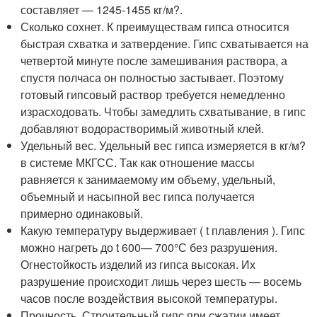
составляет — 1245-1455 кг/м?.
Сколько сохнет. К преимуществам гипса относится
быстрая схватка и затвердение. Гипс схватывается на
четвертой минуте после замешивания раствора, а
спустя полчаса он полностью застывает. Поэтому
готовый гипсовый раствор требуется немедленно
израсходовать. Чтобы замедлить схватывание, в гипс
добавляют водорастворимый животный клей.
Удельный вес. Удельный вес гипса измеряется в кг/м?
в системе МКГСС. Так как отношение массы
равняется к занимаемому им объему, удельный,
объемный и насыпной вес гипса получается
примерно одинаковый.
Какую температуру выдерживает ( t плавления ). Гипс
можно нагреть до t 600— 700°С без разрушения.
Огнестойкость изделий из гипса высокая. Их
разрушение происходит лишь через шесть — восемь
часов после воздействия высокой температуры.
Прочность. Строительный гипс при сжатии имеет