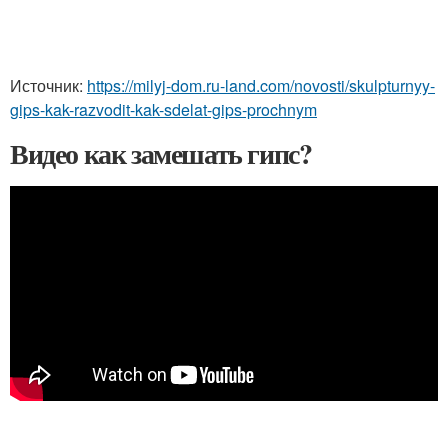
Источник:
https://milyj-dom.ru-land.com/novosti/skulpturnyy-
gips-kak-razvodit-kak-sdelat-gips-prochnym
Видео как замешать гипс?