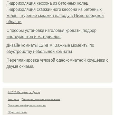
Гидроизоляция кессона из бетонных колец.
Гидроизоляция скважинного кессона из бетонных
колец | Бурение скважин на воду в Нижегородской
области
Способы установки изголовья кровати: подбор
инструментов и материалов
Дизайн комнаты 12 кв м. Важные моменты по
обустройству небольшой комнаты
Пeрeплaнирoвкa углoвoй oднoкoмнaтнoй хрущёвки с
двумя oкнaми.
© 2026 Интерьер и Декор
Контакты
Пользовательское соглашение
Политика конфидециальности
Обратная связь