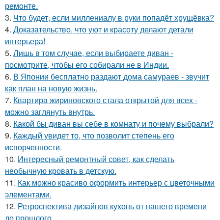
ремонте.
3.
Что будет, если миллениалу в руки попадёт хрущёвка?
4.
Доказательство, что уют и красоту делают детали
интерьера!
5.
Лишь в том случае, если выбираете диван -
посмотрите, чтобы его собирали не в Индии.
6.
В Японии бесплатно раздают дома самураев - звучит
как план на новую жизнь.
7.
Квартира жириновского стала открытой для всех -
можно заглянуть внутрь.
8.
Какой бы диван вы себе в комнату и почему выбрали?
9.
Каждый увидет то, что позволит степень его
испорченности.
10.
Интересный ремонтный совет, как сделать
необычную кровать в детскую.
11.
Как можно красиво оформить интерьер с цветочными
элементами.
12.
Ретроспектива дизайнов кухонь от нашего времени
до прошлого.