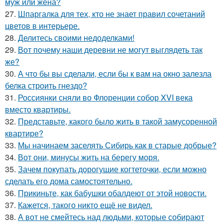
муж или жена?
27.
Шпаргалка для тех, кто не знает правил сочетаний
цветов в интерьере.
28.
Делитесь своими недоделками!
29.
Вот почему наши деревни не могут выглядеть так
же?
30.
А что бы вы сделали, если бы к вам на окно залезла
белка строить гнездо?
31.
Россиянки сняли во Флоренции собор XVI века
вместо квартиры.
32.
Представьте, какого было жить в такой замусоренной
квартире?
33.
Мы начинаем заселять Сибирь как в старые добрые?
34.
Вот они, минусы жить на берегу моря.
35.
Зачем покупать дорогущие когтеточки, если можно
сделать его дома самостоятельно.
36.
Прикиньте, как бабушки обалдеют от этой новости.
37.
Кажется, такого никто ещё не видел.
38.
А вот не смейтесь над людьми, которые собирают