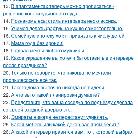
13.
В апартаментах теперь можно прописаться -
решение конституционного суда.
14.
Познакомьтесь: стиль интерьера неоклассика.
15.
Учимся делать фартук на кухню самостоятельно.
16.
Семейную ипотеку хотят привязать к числу детей.
17.
Мама года без иронии!
18.
Подвал мечты любого мужчины.
19.
Какое украшение вы хотели бы оставить в интерьере
после праздников?
20.
Только не говорите, что никогда не мечтали
пропылесосить всё так.
21.
Такого дома вы точно никогда не видели.
22.
А что вы о такой планировки думаете?
23.
Представьте, что ваша соседка по подъезду сделала
со своей входной дверью это.
24.
Эмираты никогда не перестанут удивлять.
25.
Какая мебель или какой декор вас прям бесит?
26.
А какой интерьер нравится вам: тот, который выбрал