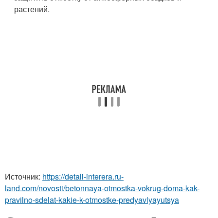
растений.
Источник:
https://detali-interera.ru-
land.com/novosti/betonnaya-otmostka-vokrug-doma-kak-
pravilno-sdelat-kakie-k-otmostke-predyavlyayutsya