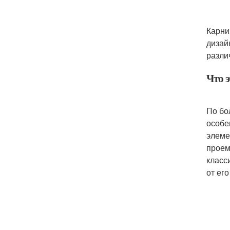
Карни
дизай
разли
Что э
По бо
особе
элеме
проем
класс
от ег