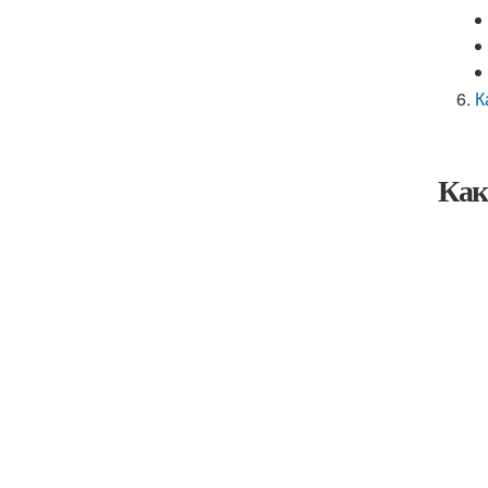
К
Как