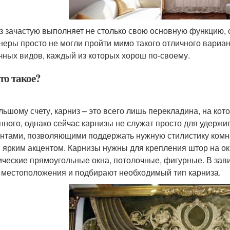
з зачастую выполняет не столько свою основную функцию, 
неры просто не могли пройти мимо такого отличного вариа
чных видов, каждый из которых хорош по-своему.
то такое?
льшому счету, карниз – это всего лишь перекладина, на кот
нного, однако сейчас карнизы не служат просто для удерж
нтами, позволяющими поддержать нужную стилистику комнат
 ярким акцентом. Карнизы нужны для крепления штор на ок
ические прямоугольные окна, потолочные, фигурные. В зави
о местоположения и подбирают необходимый тип карниза.