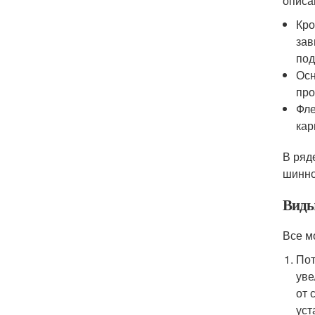
описа
Кро
зав
под
Осн
про
Фле
кар
В ряд
шинно
Вид
Все м
Пот
уве
от 
уст