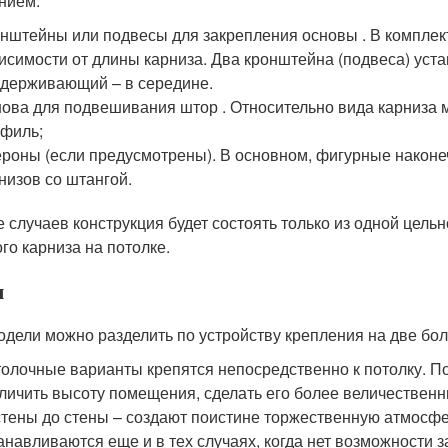
нием:
нштейны или подвесы для закрепления основы . В комплект
исимости от длины карниза. Два кронштейна (подвеса) уст
держивающий – в середине.
ова для подвешивания штор . Относительно вида карниза м
филь;
роны (если предусмотрены). В основном, фигурные наконе
низов со штангой.
е случаев конструкция будет состоять только из одной цель
го карниза на потолке.
ы
одели можно разделить по устройству крепления на две бо
олочные варианты крепятся непосредственно к потолку. П
личить высоту помещения, сделать его более величественн
стены до стены – создают поистине торжественную атмосф
анавливаются еще и в тех случаях, когда нет возможности 