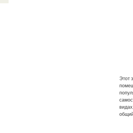
Этот 
помещ
попул
самос
видах
общий