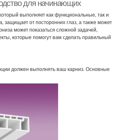
молдингом
водство для начинающих
который выполняет как функциональные, так и
, защищает от посторонних глаз, а также может
евянные карнизы
Карнизы с резьбой
рниза может показаться сложной задачей,
екты, которые помогут вам сделать правильный
зы с натуральным
Карнизы с необычными
оттенком
дизайнами
ункции должен выполнять ваш карниз. Основные
еты по карнизам
Шинный карниз