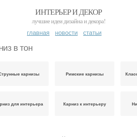
ИНТЕРЬЕР И ДЕКОР
лучшие идеи дизайна и декора!
главная
новости
статьи
низ в тон
Струнные карнизы
Римские карнизы
Клас
рниз для интерьера
Карниз к интерьеру
Ни
Карнизы с
Кар
Карнизы для штор