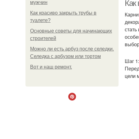
Как
мужчин
Как красиво закрыть трубы в
Карни
туалете?
декор
стать
Основные советы для начинающих
особе
строителей
выбор
Можно ли есть арбуз после селедки.
Селедка с арбузом или тортом
С
Шаг 1
Boт и наш ремoнт.
Перед
цели 