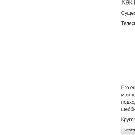
Как
Сущес
Телес
Его е
можно
подхо
шебби
Кругл
читат