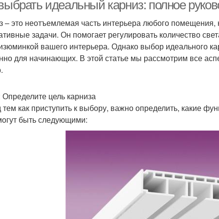
закругленными краями
 выбрать идеальный карниз: полное руко
з – это неотъемлемая часть интерьера любого помещения, 
ативные задачи. Он помогает регулировать количество света
Различие между
Карниз в соответствии
Дер
 изюминкой вашего интерьера. Однако выбор идеального ка
потолочными
нно для начинающих. В этой статье мы рассмотрим все асп
карнизами
.
Карнизы с
Карни
теклянные карнизы
минималистским
: Определите цель карниза
дизайном
 тем как приступить к выбору, важно определить, какие ф
могут быть следующими:
Аксессуары для
Карниз для штор
Сов
карнизов
Карниз по цвету