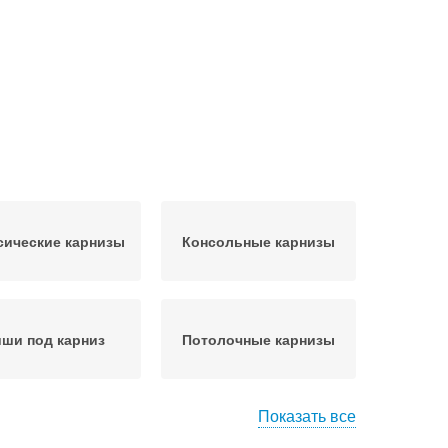
сические карнизы
Консольные карнизы
ши под карниз
Потолочные карнизы
Показать все
низы с лицевым
Карнизы в любой