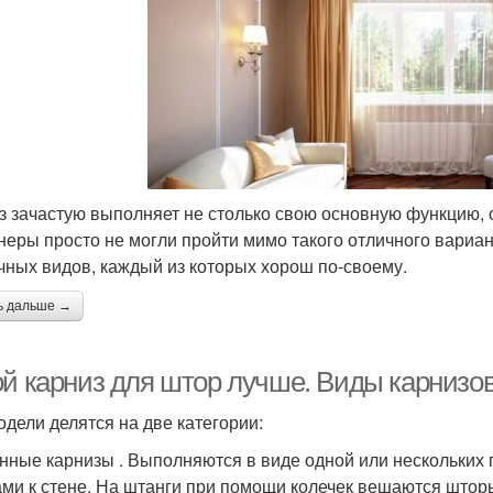
з зачастую выполняет не столько свою основную функцию, 
неры просто не могли пройти мимо такого отличного вариа
чных видов, каждый из которых хорош по-своему.
ь дальше →
ой карниз для штор лучше. Виды карнизо
одели делятся на две категории:
нные карнизы . Выполняются в виде одной или нескольких
ами к стене. На штанги при помощи колечек вешаются што