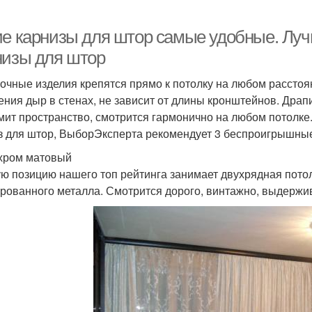
ие карнизы для штор самые удобные. Лу
низы для штор
очные изделия крепятся прямо к потолку на любом расстоян
ения дыр в стенах, не зависит от длины кронштейнов. Драп
мит пространство, смотрится гармонично на любом потолке
з для штор, ВыборЭксперта рекомендует 3 беспроигрышные
хром матовый
ю позицию нашего топ рейтинга занимает двухрядная потол
рованного металла. Смотрится дорого, винтажно, выдержи