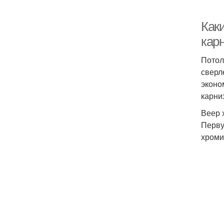
Как
кар
Потол
сверл
эконо
карни
Веер 
Перву
хроми