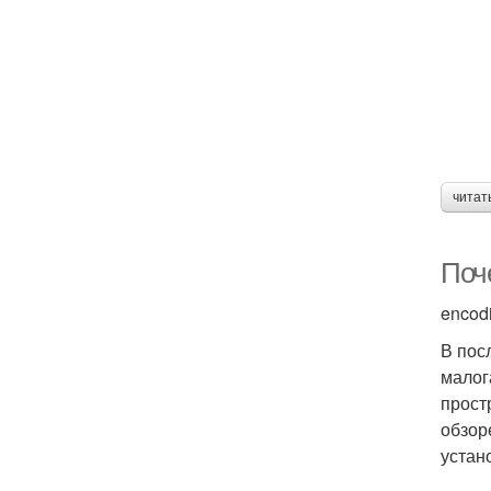
читат
Поч
encod
В пос
малог
прост
обзор
устан