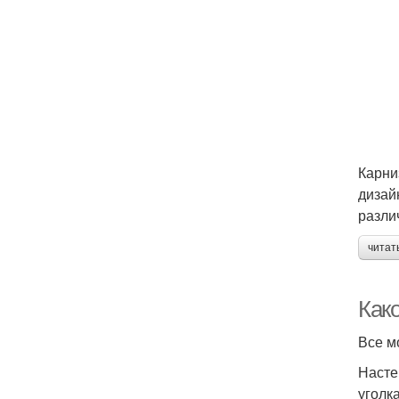
Карни
дизай
разли
читат
Как
Все м
Насте
уголк