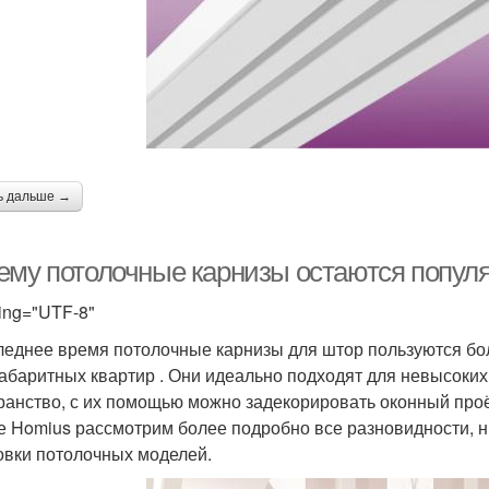
ь дальше →
ему потолочные карнизы остаются популя
ing="UTF-8"
леднее время потолочные карнизы для штор пользуются бо
абаритных квартир . Они идеально подходят для невысоки
ранство, с их помощью можно задекорировать оконный про
е Homius рассмотрим более подробно все разновидности, 
овки потолочных моделей.