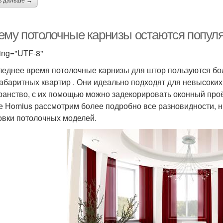
ь дальше →
ему потолочные карнизы остаются популя
ing="UTF-8"
леднее время потолочные карнизы для штор пользуются бо
абаритных квартир . Они идеально подходят для невысоки
ранство, с их помощью можно задекорировать оконный про
е Homius рассмотрим более подробно все разновидности, 
овки потолочных моделей.