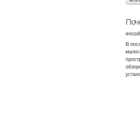
читат
Поч
encod
В пос
малог
прост
обзор
устан