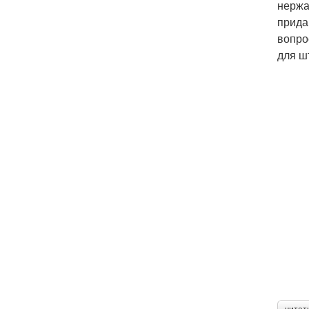
нержа
прида
вопро
для ш