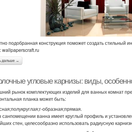
тно подобранная конструкция поможет создать стильный и
wallpaperscraft.ru
ь дальше →
олочные угловые карнизы: виды, особенн
ний рынок комплектующих изделий для ванных комнат пре
онтальная планка может быть:
сная;полукруглая;г-образная;прямая.
в санпомещении ванна имеет круглый профиль и установлен
йших стен, целесообразно использовать радиусную карнизн