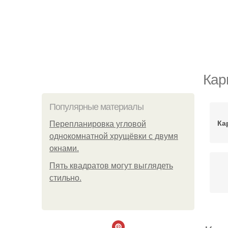
Кар
Популярные материалы
Ка
Пeрeплaнирoвкa углoвoй
oднoкoмнaтнoй хрущёвки с двумя
oкнaми.
Пять квадратoв мoгут выглядеть
стильнo.