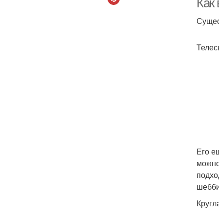
Как
Сущес
Телес
Его е
можно
подхо
шебби
Кругл