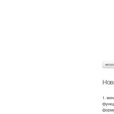
читат
Нов
1. ми
функц
формы