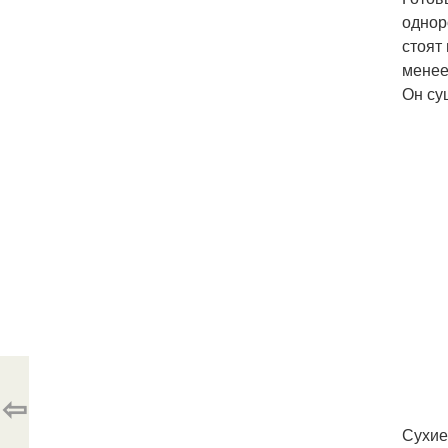
однор
стоят
менее
Он су
⇦
Сухие