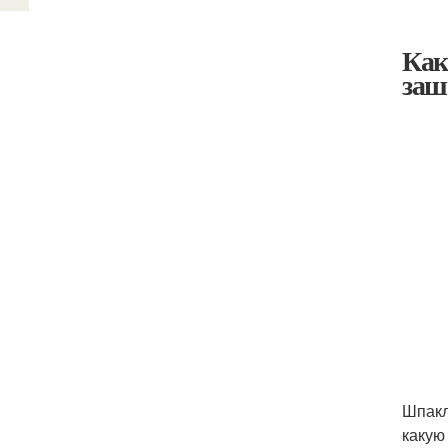
Как
заш
Шпакл
какую