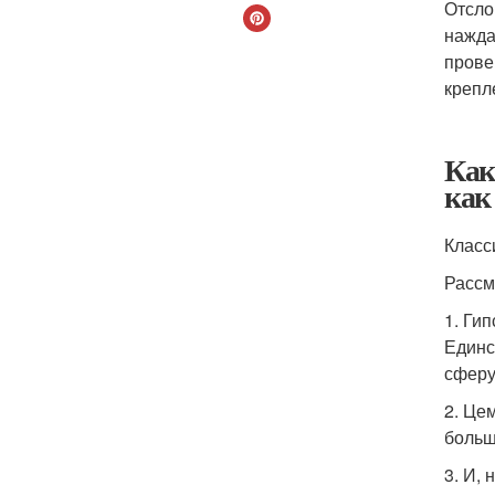
Отсло
нажда
прове
крепл
Как
как
Класс
Рассм
1. Ги
Единс
сферу
2. Це
больш
3. И,