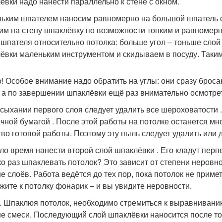
ёвки надо нанести параллельно к стене с окном.
ьким шпателем наносим равномерно на большой шпатель с
им на стену шпаклёвку по возможности тонким и равномер
 шпателя относительно потолка: больше угол – тоньше сло
ёвки маленьким инструментом и скидываем в посуду. Таким
! Особое внимание надо обратить на углы: они сразу бросаю
, а по завершении шпаклёвки ещё раз внимательно осмотрет
сыхании первого слоя следует удалить все шероховатости 
чной бумагой . После этой работы на потолке останется мн
тво готовой работы. Поэтому эту пыль следует удалить или
ло время нанести второй слой шпаклёвки . Его кладут перп
ко раз шпаклевать потолок? Это зависит от степени неровн
е слоёв. Работа ведётся до тех пор, пока потолок не приме
жите к потолку фонарик – и вы увидите неровности.
. Шпаклюя потолок, необходимо стремиться к выравниванию
е смеси. Последующий слой шпаклёвки наносится после тог