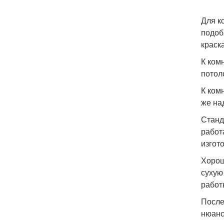
Для к
подоб
краск
К ком
потол
К ком
же на
Станд
работ
изгот
Хорош
сухую
работ
После
нюанс