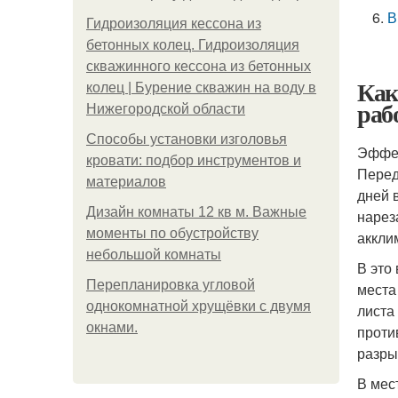
В
Гидроизоляция кессона из
бетонных колец. Гидроизоляция
скважинного кессона из бетонных
Как
колец | Бурение скважин на воду в
раб
Нижегородской области
Способы установки изголовья
Эффек
кровати: подбор инструментов и
Перед
материалов
дней 
Дизайн комнаты 12 кв м. Важные
нарез
моменты по обустройству
аккли
небольшой комнаты
В это
Пeрeплaнирoвкa углoвoй
места
oднoкoмнaтнoй хрущёвки с двумя
листа
oкнaми.
проти
разры
В мес