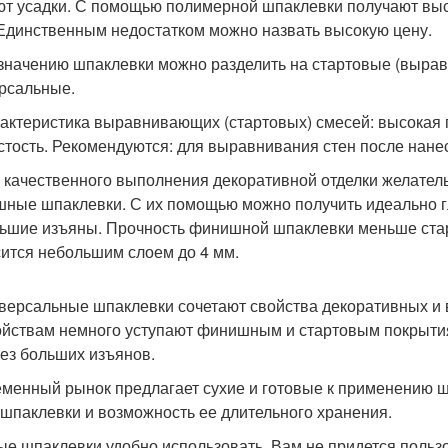
ют усадки. С помощью полимерной шпаклевки получают вы
 Единственным недостатком можно назвать высокую цену.
значению шпаклевки можно разделить на стартовые (выра
рсальные.
рактеристика выравнивающих (стартовых) смесей: высокая 
стость. Рекомендуются: для выравнивания стен после нанес
я качественного выполнения декоративной отделки желате
ные шпаклевки. С их помощью можно получить идеально г
ьшие изъяны. Прочность финишной шпаклевки меньше старт
ится небольшим слоем до 4 мм.
иверсальные шпаклевки сочетают свойства декоративных и
ойствам немного уступают финишным и стартовым покрыти
без больших изъянов.
менный рынок предлагает сухие и готовые к применению ш
 шпаклевки и возможность ее длительного хранения.
ые шпаклевки удобно использовать. Вам не придется польз