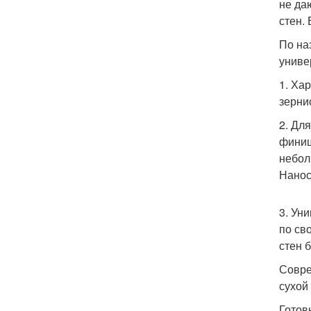
не да
стен.
По на
униве
1. Ха
зерни
2. Дл
финиш
небол
Нанос
3. Ун
по св
стен 
Совре
сухой
Готов