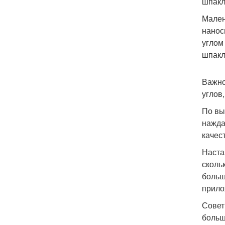
шпакл
Мален
нанос
углом
шпакл
Важно
углов
По вы
нажда
качес
Наста
сколь
больш
прило
Совет
больш