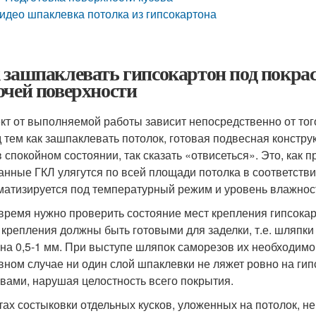
идео шпаклевка потолка из гипсокартона
 зашпаклевать гипсокартон под покрас
очей поверхности
т от выполняемой работы зависит непосредственно от тог
 тем как зашпаклевать потолок, готовая подвесная констру
в спокойном состоянии, так сказать «отвисеться». Это, как п
анные ГКЛ улягутся по всей площади потолка в соответств
матизируется под температурный режим и уровень влажнос
 время нужно проверить состояние мест крепления гипсок
 крепления должны быть готовыми для заделки, т.е. шляпк
 на 0,5-1 мм. При выступе шляпок саморезов их необходимо 
вном случае ни один слой шпаклевки не ляжет ровно на гипс
вами, нарушая целостность всего покрытия.
тах состыковки отдельных кусков, уложенных на потолок, н