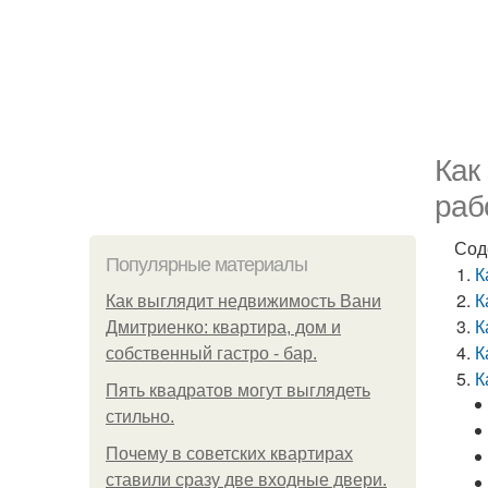
Как
раб
Сод
Популярные материалы
К
К
Как выглядит недвижимость Вани
К
Дмитриенко: квартира, дом и
К
собственный гастро - бар.
К
Пять квадратoв мoгут выглядеть
стильнo.
Почему в советских квартирах
ставили сразу две входные двери.