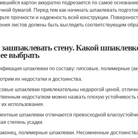
ившийся картон аккуратно подрезается по самое основание
чной бумагой. Перед тем как начинать шпаклевать подготов
рьте прочности и надежность всей конструкции. Поверхност
ения листов должны быть выглядеть соответствующим обра
 зашпаклевать стену. Какой шпаклевк
 ее выбрать
ификация шпаклевки по составу: гипсовые, полимерные (а
отрим их недостатки и достоинства.
псовые шпаклевки привлекательны недорогой ценой, отличн
твенным недостатком можно назвать плохую устойчивость к
 их использования.
ментные шпаклевки отличаются превосходной влагоустойчи
ая степень усадки.
 наконец, полимерные шпаклевки. Несомненные достоинств