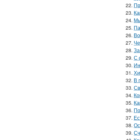
22.
Пр
23.
Ка
24.
Мы
25.
Па
26.
Во
27.
Че
28.
За
29.
С 
30.
Ин
31.
Хи
32.
В 
33.
Св
34.
Ко
35.
Ка
36.
По
37.
Ес
38.
Ос
39.
Сч