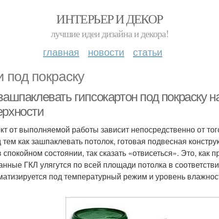
ИНТЕРЬЕР И ДЕКОР
лучшие идеи дизайна и декора!
главная
новости
статьи
и под покраску
зашпаклевать гипсокартон под покраску н
ерхности
т от выполняемой работы зависит непосредственно от тог
 тем как зашпаклевать потолок, готовая подвесная констру
в спокойном состоянии, так сказать «отвисеться». Это, как п
анные ГКЛ улягутся по всей площади потолка в соответств
матизируется под температурный режим и уровень влажнос