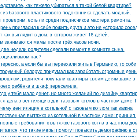
едставьте, как тяжело убираться в такой белой квартире?
к из базового пластикового подоконника сделать модный.
 проверим, есть ли среди подписчиков мастера ремонта.
рень пригласил к себе пожить друга и это не устроило сосе
т как выглядит в дом, в котором живет 16 детей.
м занимаются мамы после трёх часов ночи.
 две недели родители сделали ремонт в комнате сына.
социализмом нас?
тересно, а если бы вы переехали жить в Германию, то соб
троумный белорус придумал как заработать огромные деньг
прошлом, родители покупали квартиры своим детям даже в 
оего ребёнка в шкаф переселила.
гда у тебя мало денег, но много желаний по дизайну кварти
к я делаю вентиляцию для газовых котлов в частном доме:
чему вентиляция в котельной с газовым котлом так важна
тественная вытяжка из котельной в частном доме: принцип
новные требования к вытяжке газового котла в частном до
итается, что такие меры помогут повысить демографию в с