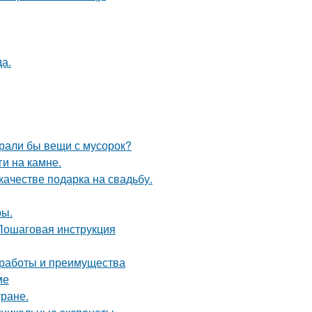
да.
ирали бы вещи с мусорок?
и на камне.
качестве подарка на свадьбу.
ры.
 Пошаговая инструкция
 работы и преимущества
ме
тране.