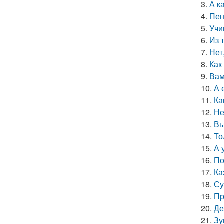
3.
А к
4.
Пен
5.
Учи
6.
Из 
7.
Нет
8.
Как
9.
Вам
10.
А 
11.
Ка
12.
Не
13.
Вы
14.
То
15.
А 
16.
По
17.
Ка
18.
Су
19.
Пр
20.
Де
21.
Зу