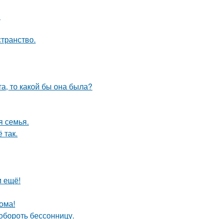
.
странство.
та, то какой бы она была?
я семья.
 так.
м ещё!
ома!
обороть бессонницу.