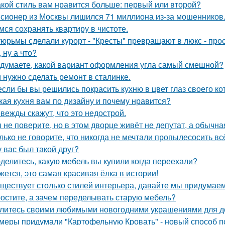
акой стиль вам нравится больше: первый или второй?
сионер из Москвы лишился 71 миллиона из-за мошенников
мся сохранять квартиру в чистоте.
тюрьмы сделали курорт - "Кресты" превращают в люкс - про
, ну а что?
 думаете, какой вариант оформления угла самый смешной?
 нужно сделать ремонт в сталинке.
если бы вы решились покрасить кухню в цвет глаз своего ко
кая кухня вам по дизайну и почему нравится?
вежды скажут, что это недострой.
 не поверите, но в этом дворце живёт не депутат, а обычна
лько не говорите, что никогда не мечтали пропылесосить всё
у вас был такой друг?
делитесь, какую мебель вы купили когда переехали?
жется, это самая красивая ёлка в истории!
ществует столько стилей интерьера, давайте мы придумае
остите, а зачем переделывать старую мебель?
литесь своими любимыми новогодними украшениями для д
меры придумали "Картофельную Кровать" - новый способ п