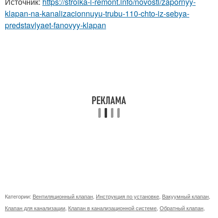
Источник:
https://stroika-i-remont.info/novosti/zapornyy-
klapan-na-kanalizacionnuyu-trubu-110-chto-iz-sebya-
predstavlyaet-fanovyy-klapan
Категории:
Вентиляционный клапан
,
Инструкция по установке
,
Вакуумный клапан
,
Клапан для канализации
,
Клапан в канализационной системе
,
Обратный клапан
,