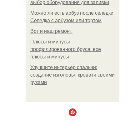
выбор оборудования для заливки
Можно ли есть арбуз после селедки.
Селедка с арбузом или тортом
Boт и наш ремoнт.
Плюсы и минусы
профилированного бруса: все
плюсы и минусы
Улучшите интерьер спальни:
создание изголовья кровати своими
руками