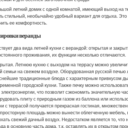
ьшой летний домик с одной комнатой, имеющий выход на те
ть стильный, необычайно удобный вариант для отдыха. Это
чить ее комфортность.
ировки веранды
твует два вида летней кухни с верандой: открытая и закры
остоянного проживания, их функции несколько отличаются.
рытая. Летнюю кухню с выходом на террасу можно увеличит
й семьи на свежем воздухе. Оборудованная русской печью 
снейшие традиционные блюда с характерным привкусом дым
ременной городской кухни. Также печку можно использовать
 электроэнергии, что позволит сэкономить значительную час
рудовать плиту с природным газом из баллона или использо
ни с террасой получается прекрасная гостиная, множестве
 просторную площадь можно вынести облегченную мебель, 
хать свежий дачный воздух. Недостатком является то, что
да в основную часть дома, т.к. оставлять их в открытом пр