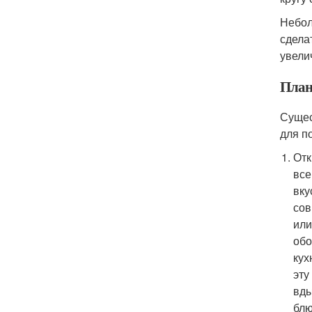
Небол
сдела
увели
План
Сущес
для п
Отк
все
вку
сов
или
обо
кух
эту
вды
блю