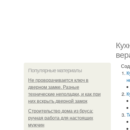
Кух
вер
Сод
Популярные материалы
К
н
Не проворачивается ключ в
дверном замке. Разные
К
технические неполадки, и как при
них вскрыть дверной замок
Строительство дома из бруса:
Т
ручная работа для настоящих
мужчин