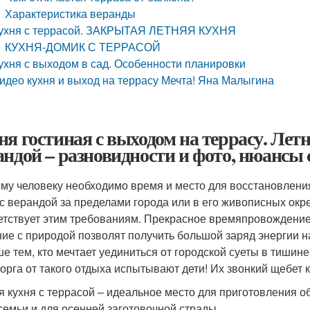
Характеристика веранды
ухня с террасой. ЗАКРЫТАЯ ЛЕТНЯЯ КУХНЯ
КУХНЯ-ДОМИК С ТЕРРАСОЙ
ухня с выходом в сад. Особенности планировки
идео кухня и выход на террасу Мечта! Яна Малыгина
ня гостиная с выходом на террасу. Летн
андой – разновидности и фото, нюансы
му человеку необходимо время и место для восстановления
 с верандой за пределами города или в его живописных окр
етствует этим требованиям. Прекрасное времяпровождение 
ие с природой позволят получить большой заряд энергии на
ше тем, кто мечтает уединиться от городской суеты в тишине
торга от такого отдыха испытывают дети! Их звонкий щебет 
я кухня с террасой – идеальное место для приготовления о
 семьи и для осенней заготовочной страды