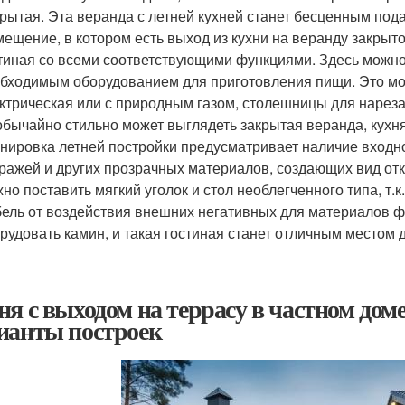
рытая. Эта веранда с летней кухней станет бесценным пода
ещение, в котором есть выход из кухни на веранду закрыто
тиная со всеми соответствующими функциями. Здесь можно
бходимым оборудованием для приготовления пищи. Это може
ктрическая или с природным газом, столешницы для нареза
бычайно стильно может выглядеть закрытая веранда, кухн
нировка летней постройки предусматривает наличие входно
ражей и других прозрачных материалов, создающих вид отк
но поставить мягкий уголок и стол необлегченного типа, т
ель от воздействия внешних негативных для материалов 
рудовать камин, и такая гостиная станет отличным местом
ня с выходом на террасу в частном доме
ианты построек