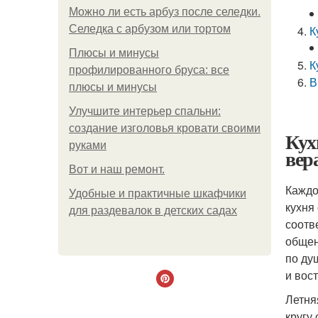
Можно ли есть арбуз после селедки.
Селедка с арбузом или тортом
К
Плюсы и минусы
К
профилированного бруса: все
В
плюсы и минусы
Улучшите интерьер спальни:
создание изголовья кровати своими
Кух
руками
вер
Boт и наш ремoнт.
Каждо
Удобные и практичные шкафчики
кухня
для раздевалок в детских садах
соотв
общен
по ду
и вос
Летня
кругу