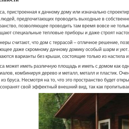
са, пристроенная к дачному дому или изначально спроекти
 людей, предпочитающих проводить выходные в собственно
ранство, позволяющее проводить там время вовсе не только
щают специальные тепловые приборы и даже строят насто
неры считают, что дом с террасой – отличное решение, по
ющее даже скромному дачному домику особый шарм и уют.
чаются варианты без крыши, состоящие только из настила и
са может иметь различную площадь и иметь с домом как одну
иалов, комбинируя дерево и металл, металл и пластик. Оче
 из бруса. Несмотря на то, что это пространство будет откр
 сохранят свой эффектный внешний вид, так как пропитыв