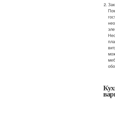
Зак
Пом
гос
нео
эле
Нео
пла
вит
мож
меб
обо
Кух
вар