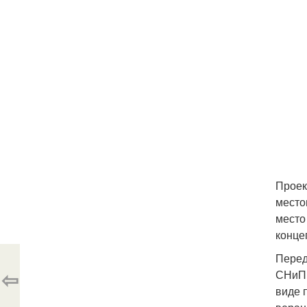
Проек
место
место
конце
Перед
⇦
СНиП 
виде 