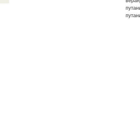
веран
путан
путан