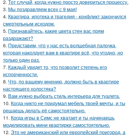
2.
Тот случай, когда нужно просто довериться процессу.
3.
Мы поздравляем всех с 9 мая!
4.
Квартира, ипотека и трагедия - конфликт закончился
смертельным исходом.
5.
Признавайтесь, какие цвета стен вас прям
раздражают?
6.
Представим, что у нас есть волшебная палочка,
которая наколдует вам в квартире всё, что угодно, но
только один раз.
7.
Каждый увидет то, что позволит степень его
испорченности.
8.
Что, по вашему мнению, должно быть в квартире
настоящего холостяка?
9.
Вам нужно выбрать стиль интерьера для туалета.
10.
Когда никто не придумал мебель твоей мечты, и ты
решаешь делать её самостоятельно.
11.
Когда игры в Симс не хватает и ты начинаешь
моделировать мини квартирки самостоятельно.
12.
Это не американский или европейский пригород, а