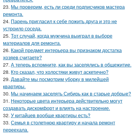
23.
Мы проверим, есть ли среди подписчиков мастера
ремонта.
24.
Парень пригласил к себе пожить друга и это не
устроило соседа.
25.
Тот случай, когда мужчина выиграл в выборе
материалов для ремонта.
26.
Какой предмет интерьера вы признаком достатка
хозяев считаете?
27.
А теперь вспомните, как вы заселялись в общежитие.
28.
Кто сказал, что холостяки живут аскетично?
29.
Давайте мы посмотрим уборку в милейшей
квартиры.
30.
Мы начинаем заселять Сибирь как в старые добрые?
31.
Некоторые цвета интерьера действительно могут
создавать дискомфорт и влиять на настроение.
32.
У китайцев вообще квартиры есть?
33.
Семья в столетнюю квартиру и начала ремонт
переехала.