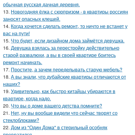
обычная русская дачная деревня.
13.
Новогодняя ёлка с сюрпризом - в квартиры россиян
заносят опасных клещей.
14.
Когда хочется сделать ремонт, то ничто не встанет у
вас на пути!
15.
Что будет, если дизайном дома займётся девушка.
16.
Девушка взялась за перестройку действительно
старой развалюхи, а вы в своей квартире боитесь
ремонт начинать.
17.
Простите, а зачем переделывать старую мебель?
18.
А вы знали, что дубайские квартиры отличаются от
наших?
19.
Удивительно, как быстро китайцы убираются в
квартире, когда надо.
20.
Что вы о доме вашего детства помните?
21.
Нет, ну вы вообще видели что сейчас творят со
стеклоблоками?
22.
Дом из "Один Дома" в стерильный особняк
превратился.