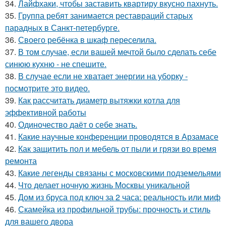
34.
Лайфхаки, чтобы заставить квартиру вкусно пахнуть.
35.
Группа ребят занимается реставраций старых
парадных в Санкт-петербурге.
36.
Своего ребёнка в шкаф переселила.
37.
В том случае, если вашей мечтой было сделать себе
синюю кухню - не спешите.
38.
В случае если не хватает энергии на уборку -
посмотрите это видео.
39.
Как рассчитать диаметр вытяжки котла для
эффективной работы
40.
Одиночество даёт о себе знать.
41.
Какие научные конференции проводятся в Арзамасе
42.
Как защитить пол и мебель от пыли и грязи во время
ремонта
43.
Какие легенды связаны с московскими подземельями
44.
Что делает ночную жизнь Москвы уникальной
45.
Дом из бруса под ключ за 2 часа: реальность или миф
46.
Скамейка из профильной трубы: прочность и стиль
для вашего двора